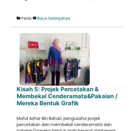
Loading AiRIS...
Perlis
Baca Selanjutnya
Kisah 5: Projek Percetakan &
Membekal Cenderamata&Pakaian /
Mereka Bentuk Grafik
Mohd Azhar Bin Bahari, pengusaha projek
percetakan dan membekal cenderamata dan
pakaian/mereka bentuk grafi berasal dariKangar,