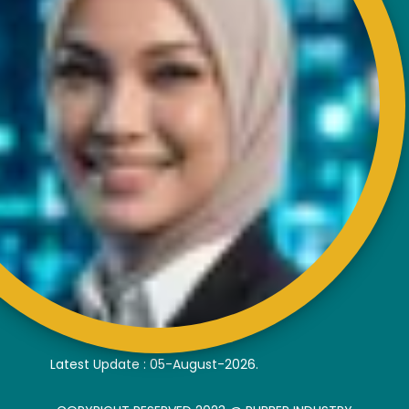
Fax : +603- 4257 6726
EXTERNAL LINK
Disclaimer
Privacy and Security Policy
FAQs
Helps & Support
Sitemap
VISITORS COUNTER
Latest Update : 05-August-2026.