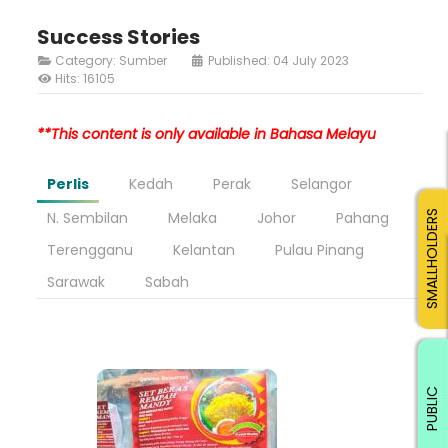
Success Stories
Category:
Sumber
Published: 04 July 2023
Hits: 16105
**This content is only available in Bahasa Melayu
Perlis
Kedah
Perak
Selangor
N. Sembilan
Melaka
Johor
Pahang
SMALLHOLDERS
Terengganu
Kelantan
Pulau Pinang
Sarawak
Sabah
PUBLIC