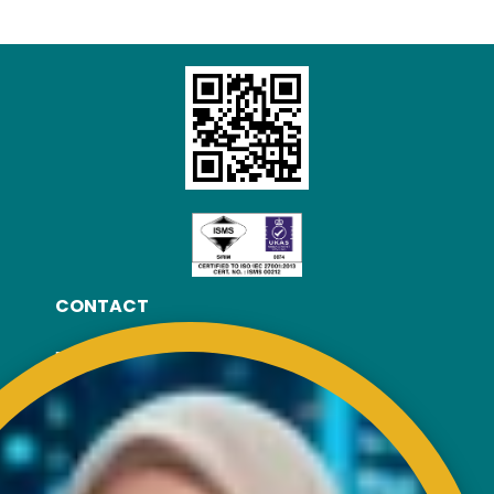
CONTACT
RISDA Headquarters
Km 7, Jalan Ampang,
Karung Berkunci 11067,
50990 Kuala Lumpur.
Tel : +603-4256 4022