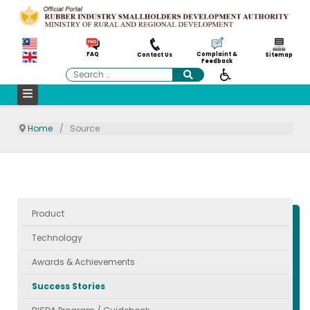
Complaint &
FAQ
Contact Us
Sitemap
Feedback
Search
Home
Source
Product
Technology
Awards & Achievements
Success Stories