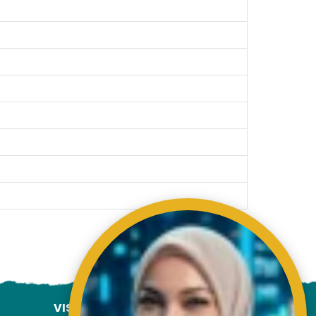
ading AiRIS...
VISITORS COUNTER