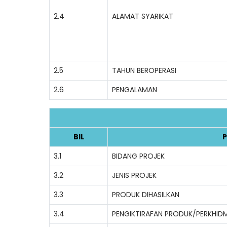
2.4
ALAMAT SYARIKAT
2.5
TAHUN BEROPERASI
2.6
PENGALAMAN
BIL
P
3.1
BIDANG PROJEK
3.2
JENIS PROJEK
3.3
PRODUK DIHASILKAN
3.4
PENGIKTIRAFAN PRODUK/PERKHID