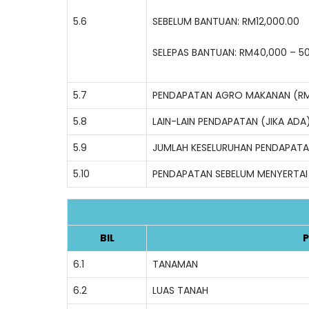
5.6
SEBELUM BANTUAN: RM12,000.00
SELEPAS BANTUAN: RM40,000 – 5
5.7
PENDAPATAN AGRO MAKANAN (R
5.8
LAIN-LAIN PENDAPATAN (JIKA ADA
5.9
JUMLAH KESELURUHAN PENDAPAT
5.10
PENDAPATAN SEBELUM MENYERTAI
BIL
P
6.1
TANAMAN
6.2
LUAS TANAH