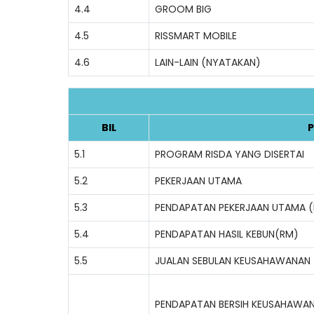
4.4
GROOM BIG
4.5
RISSMART MOBILE
4.6
LAIN-LAIN (NYATAKAN)
BIL
P
5.1
PROGRAM RISDA YANG DISERTAI
5.2
PEKERJAAN UTAMA
5.3
PENDAPATAN PEKERJAAN UTAMA 
5.4
PENDAPATAN HASIL KEBUN(RM)
5.5
JUALAN SEBULAN KEUSAHAWANAN
PENDAPATAN BERSIH KEUSAHAWA