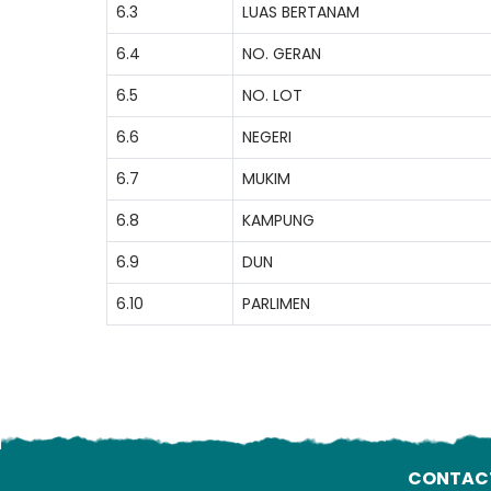
6.3
LUAS BERTANAM
6.4
NO. GERAN
6.5
NO. LOT
6.6
NEGERI
6.7
MUKIM
6.8
KAMPUNG
6.9
DUN
6.10
PARLIMEN
CONTAC