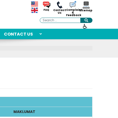
Complaint
FAQ
Contact
Sitemap
&
Us
Feedback
Search
CONTACT US
MAKLUMAT