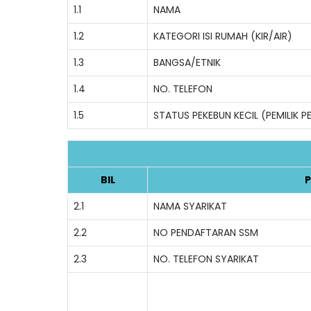
1.1
NAMA
1.2
KATEGORI ISI RUMAH (KIR/AIR)
1.3
BANGSA/ETNIK
1.4
NO. TELEFON
1.5
STATUS PEKEBUN KECIL (PEMILIK 
BIL
P
2.1
NAMA SYARIKAT
2.2
NO PENDAFTARAN SSM
2.3
NO. TELEFON SYARIKAT