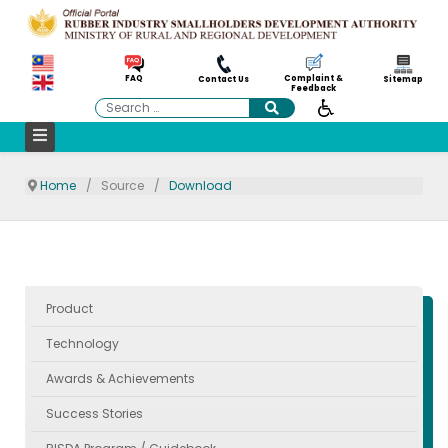
Complaint &
FAQ
Contact Us
Sitemap
Feedback
Search
Home
Source
Download
Product
Technology
Awards & Achievements
Success Stories