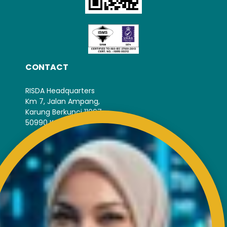
CONTACT
RISDA Headquarters
Km 7, Jalan Ampang,
Karung Berkunci 11067,
50990 Kuala Lumpur.
Tel : +603-4256 4022
Fax : +603- 4257 6726
EXTERNAL LINK