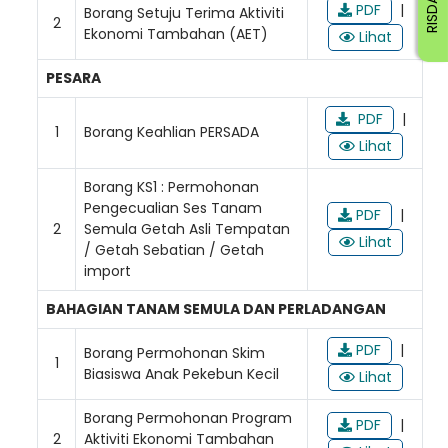
PDF
|
Borang Setuju Terima Aktiviti
2
Ekonomi Tambahan (AET)
Lihat
PESARA
PDF
|
1
Borang Keahlian PERSADA
Lihat
Borang KS1 : Permohonan
Pengecualian Ses Tanam
PDF
|
2
Semula Getah Asli Tempatan
Lihat
/ Getah Sebatian / Getah
import
BAHAGIAN TANAM SEMULA DAN PERLADANGAN
PDF
|
Borang Permohonan Skim
1
Biasiswa Anak Pekebun Kecil
Lihat
Borang Permohonan Program
PDF
|
2
Aktiviti Ekonomi Tambahan