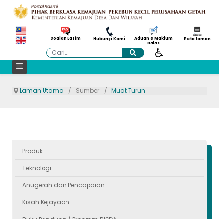
Aduan & Maklum
Soalan Lazim
Hubungi Kami
Peta Laman
Balas
Cari
Laman Utama
Sumber
Muat Turun
Produk
Teknologi
Anugerah dan Pencapaian
Kisah Kejayaan