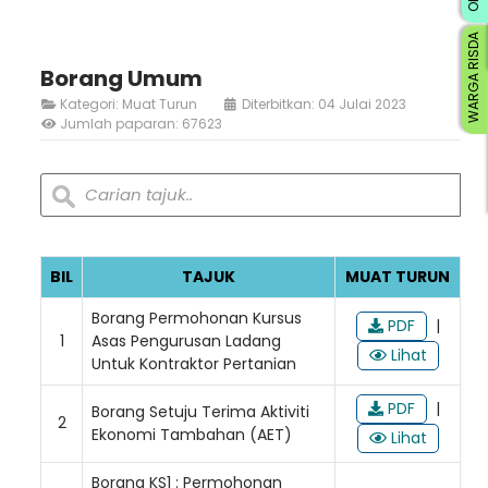
WARGA RISDA
Borang Umum
Kategori:
Muat Turun
Diterbitkan: 04 Julai 2023
Jumlah paparan: 67623
BIL
TAJUK
MUAT TURUN
Borang Permohonan Kursus
PDF
|
1
Asas Pengurusan Ladang
Lihat
Untuk Kontraktor Pertanian
PDF
|
Borang Setuju Terima Aktiviti
2
Ekonomi Tambahan (AET)
Lihat
Borang KS1 : Permohonan