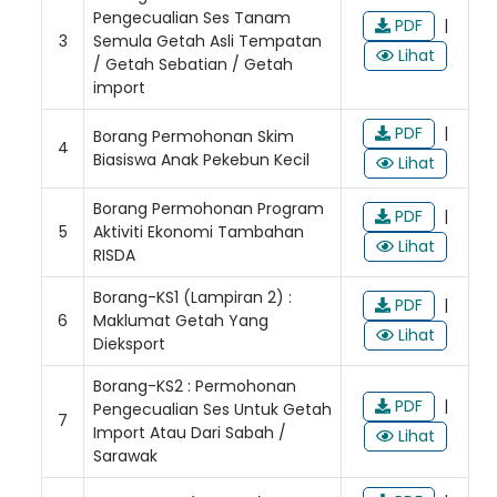
Pengecualian Ses Tanam
PDF
|
3
Semula Getah Asli Tempatan
Lihat
/ Getah Sebatian / Getah
import
PDF
|
Borang Permohonan Skim
4
Biasiswa Anak Pekebun Kecil
Lihat
Borang Permohonan Program
PDF
|
5
Aktiviti Ekonomi Tambahan
Lihat
RISDA
Borang-KS1 (Lampiran 2) :
PDF
|
6
Maklumat Getah Yang
Lihat
Dieksport
Borang-KS2 : Permohonan
PDF
|
Pengecualian Ses Untuk Getah
7
Import Atau Dari Sabah /
Lihat
Sarawak