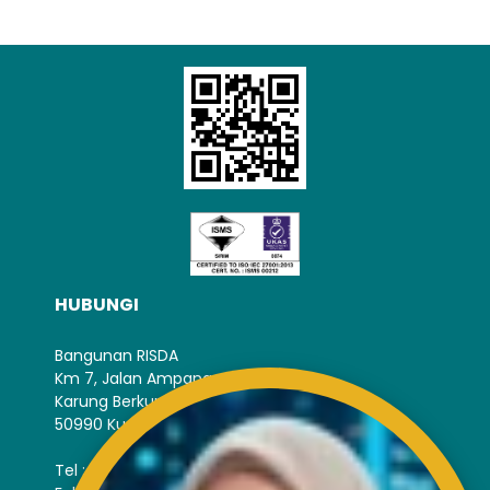
HUBUNGI
Bangunan RISDA
Km 7, Jalan Ampang,
Karung Berkunci 11067,
50990 Kuala Lumpur.
Tel : +603-4256 4022