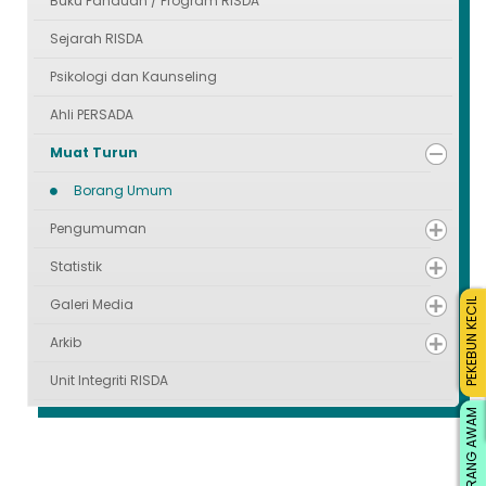
Buku Panduan / Program RISDA
Sejarah RISDA
Psikologi dan Kaunseling
Ahli PERSADA
Muat Turun
Borang Umum
Pengumuman
Statistik
Galeri Media
PEKEBUN KECIL
Arkib
Unit Integriti RISDA
ORANG AWAM