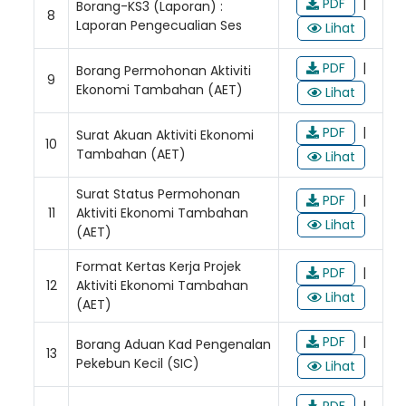
PDF
|
Borang-KS3 (Laporan) :
8
Laporan Pengecualian Ses
Lihat
PDF
|
Borang Permohonan Aktiviti
9
Ekonomi Tambahan (AET)
Lihat
PDF
|
Surat Akuan Aktiviti Ekonomi
10
Tambahan (AET)
Lihat
Loading AiRIS...
Surat Status Permohonan
PDF
|
11
Aktiviti Ekonomi Tambahan
Lihat
(AET)
Format Kertas Kerja Projek
PDF
|
12
Aktiviti Ekonomi Tambahan
Lihat
(AET)
PDF
|
Borang Aduan Kad Pengenalan
13
Pekebun Kecil (SIC)
Lihat
PDF
|