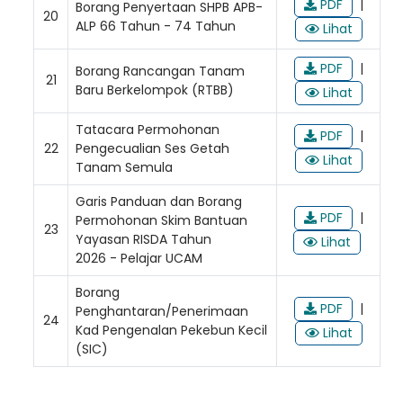
PDF
|
Borang Penyertaan SHPB APB-
20
ALP 66 Tahun - 74 Tahun
Lihat
PDF
|
Borang Rancangan Tanam
21
Baru Berkelompok (RTBB)
Lihat
Tatacara Permohonan
PDF
|
22
Pengecualian Ses Getah
Lihat
Tanam Semula
Garis Panduan dan Borang
PDF
|
Permohonan Skim Bantuan
23
Yayasan RISDA Tahun
Lihat
2026 - Pelajar UCAM
Borang
PDF
|
Penghantaran/Penerimaan
24
Kad Pengenalan Pekebun Kecil
Lihat
(SIC)