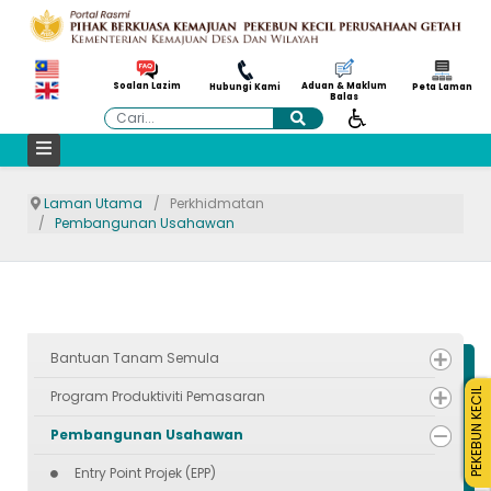
Aduan & Maklum
Soalan Lazim
Hubungi Kami
Peta Laman
Balas
Cari
Laman Utama
Perkhidmatan
Pembangunan Usahawan
Bantuan Tanam Semula
PEKEBUN KECIL
Program Produktiviti Pemasaran
Pembangunan Usahawan
Entry Point Projek (EPP)