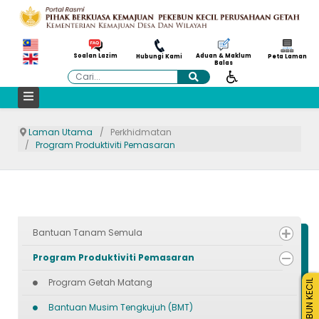
Aduan & Maklum
Soalan Lazim
Hubungi Kami
Peta Laman
Balas
Cari
Laman Utama
Perkhidmatan
Program Produktiviti Pemasaran
Bantuan Tanam Semula
Program Produktiviti Pemasaran
Program Getah Matang
PEKEBUN KECIL
Bantuan Musim Tengkujuh (BMT)