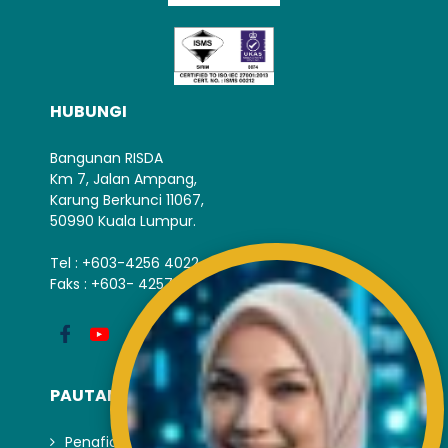
HUBUNGI
Bangunan RISDA
Km 7, Jalan Ampang,
Karung Berkunci 11067,
50990 Kuala Lumpur.
Tel : +603-4256 4022
Faks : +603- 4257 6726
PAUTAN LUAR
Penafian