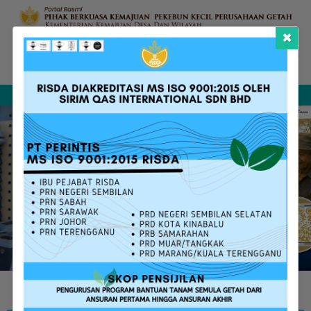
×
Aduan & Maklum
Soalan Lazim
Hubungi Kami
Peta Laman
Balas
Cari
PERKHIDMATAN RISDA