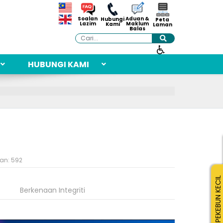
Aduan &
Soalan
Hubungi
Peta
Maklum
Lazim
Kami
Laman
Balas
Cari
HUBUNGI KAMI
an: 592
PEKEBUN KECIL
Berkenaan Integriti