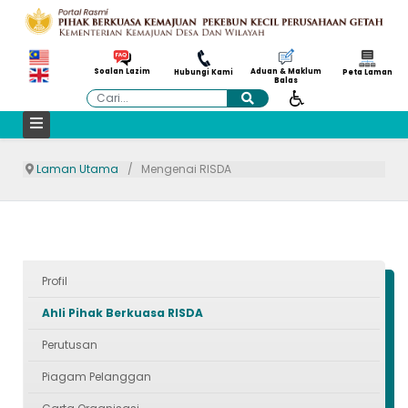
Aduan & Maklum
Soalan Lazim
Hubungi Kami
Peta Laman
Balas
Cari
Laman Utama
Mengenai RISDA
Profil
Ahli Pihak Berkuasa RISDA
Perutusan
Piagam Pelanggan