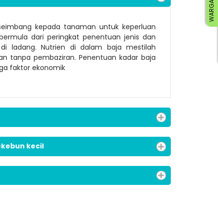
WARGA RISDA
 seimbang kepada tanaman untuk keperluan
ermula dari peringkat penentuan jenis dan
i ladang. Nutrien di dalam baja mestilah
n tanpa pembaziran. Penentuan kadar baja
uga faktor ekonomik
ading AiRIS...
kebun kecil