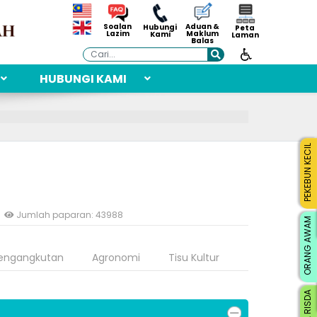
Aduan &
Soalan
Hubungi
Peta
Maklum
Lazim
Kami
Laman
Balas
Cari
HUBUNGI KAMI
PEKEBUN KECIL
Jumlah paparan: 43988
ORANG AWAM
engangkutan
Agronomi
Tisu Kultur