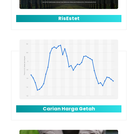
RisEstet
Loading AiRIS...
Carian Harga Getah