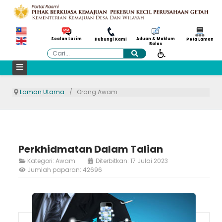
Aduan & Maklum
Soalan Lazim
Hubungi Kami
Peta Laman
Balas
Cari
Laman Utama
Orang Awam
Perkhidmatan Dalam Talian
Kategori:
Awam
Diterbitkan: 17 Julai 2023
Jumlah paparan: 42696