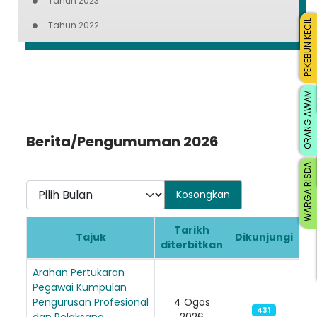
Tahun 2023
PEKEBUN KECIL
Tahun 2022
ORANG AWAM
Berita/Pengumuman 2026
WARGA RISDA
Pilih Bulan
Kosongkan
Tarikh
Tajuk
Dikunjungi
diterbitkan
Articles
Arahan Pertukaran
Pegawai Kumpulan
Pengurusan Profesional
4 Ogos
431
dan Pelaksana
2026