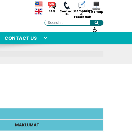
Complaint
FAQ
Contact
Sitemap
&
Us
Feedback
Search
CONTACT US
MAKLUMAT