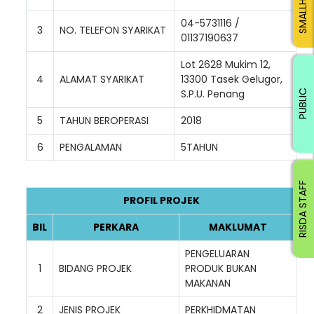
04-5731116 /
3
NO. TELEFON SYARIKAT
01137190637
Lot 2628 Mukim 12,
4
ALAMAT SYARIKAT
13300 Tasek Gelugor,
S.P.U. Penang
PUBLIC
5
TAHUN BEROPERASI
2018
6
PENGALAMAN
5TAHUN
RISDA STAFF
PROFIL PROJEK
BIL
PERKARA
MAKLUMAT
PENGELUARAN
1
BIDANG PROJEK
PRODUK BUKAN
MAKANAN
2
JENIS PROJEK
PERKHIDMATAN