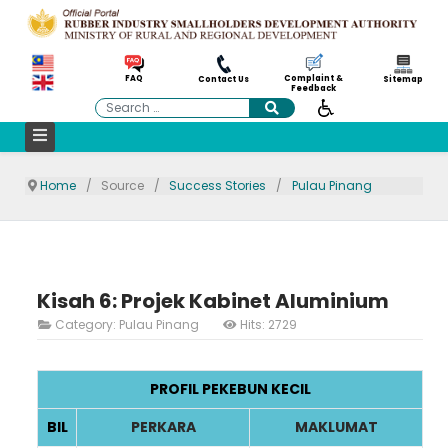
Complaint &
FAQ
Contact Us
Sitemap
Feedback
Search
Home
Source
Success Stories
Pulau Pinang
Kisah 6: Projek Kabinet Aluminium
Category:
Pulau Pinang
Hits: 2729
PROFIL PEKEBUN KECIL
BIL
PERKARA
MAKLUMAT