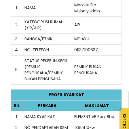
Marzuki Bin
1
NAMA
Muhaiyuddin
KATEGORI ISI RUMAH
2
AIR
(KIR/AIR)
3
BANGSA/ETNIK
MELAYU
4
NO. TELEFON
01137190637
STATUS PEKEBUN KECIL
(PEMILIK
PEMILIK BUKAN
5
PENGUSAHA/PEMILIK
PENGUSAHA
BUKAN PENGUSAHA
PROFIL SYARIKAT
BIL
PERKARA
MAKLUMAT
1
NAMA SYARIKAT
ELEMENTIVE Sdn. Bhd.
SMALLHOLDERS
2
NO PENDAFTARAN SSM
1365410-w