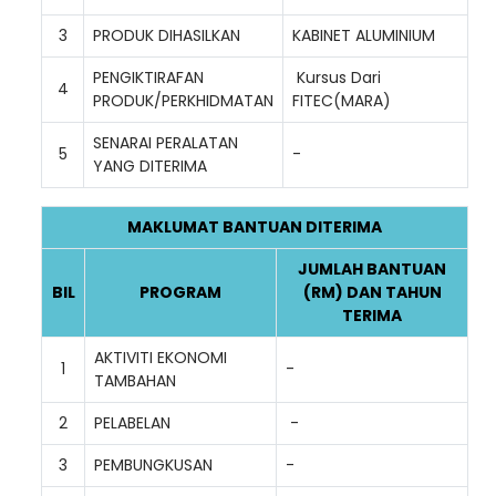
3
PRODUK DIHASILKAN
KABINET ALUMINIUM
PENGIKTIRAFAN
Kursus Dari
4
PRODUK/PERKHIDMATAN
FITEC(MARA)
SENARAI PERALATAN
5
-
YANG DITERIMA
MAKLUMAT BANTUAN DITERIMA
JUMLAH BANTUAN
BIL
PROGRAM
(RM) DAN TAHUN
TERIMA
AKTIVITI EKONOMI
1
-
TAMBAHAN
2
PELABELAN
-
3
PEMBUNGKUSAN
-