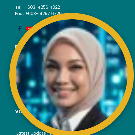
Tel : +603-4256 4022
Fax : +603- 4257 6726
EXTERNAL LINK
Disclaimer
Privacy and Security Policy
FAQs
Helps & Support
Sitemap
VISITORS COUNTER
Latest Update : 05-August-2026.