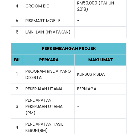
RM50,000 (TAHUN
4
GROOM BIG
2018)
5
RISSMART MOBILE
-
6
LAIN-LAIN (NYATAKAN)
-
PERKEMBANGAN PROJEK
BIL
PERKARA
MAKLUMAT
PROGRAM RISDA YANG
1
KURSUS RISDA
DISERTAI
Loading AiRIS...
2
PEKERJAAN UTAMA
BERNIAGA
PENDAPATAN
3
PEKERJAAN UTAMA
-
(RM)
PENDAPATAN HASIL
4
-
KEBUN(RM)