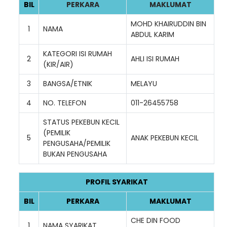
BIL
PERKARA
MAKLUMAT
MOHD KHAIRUDDIN BIN
1
NAMA
ABDUL KARIM
KATEGORI ISI RUMAH
2
AHLI ISI RUMAH
(KIR/AIR)
3
BANGSA/ETNIK
MELAYU
4
NO. TELEFON
011-26455758
STATUS PEKEBUN KECIL
(PEMILIK
5
ANAK PEKEBUN KECIL
PENGUSAHA/PEMILIK
BUKAN PENGUSAHA
PROFIL SYARIKAT
BIL
PERKARA
MAKLUMAT
CHE DIN FOOD
1
NAMA SYARIKAT