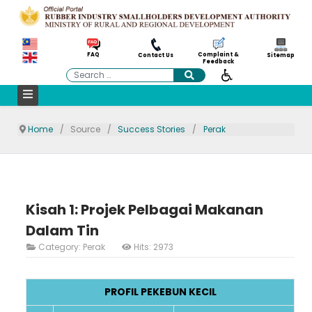
Complaint &
FAQ
Contact Us
Sitemap
Feedback
Search
Home
Source
Success Stories
Perak
Kisah 1: Projek Pelbagai Makanan
Dalam Tin
Category:
Perak
Hits: 2973
PROFIL PEKEBUN KECIL