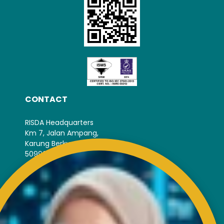
CONTACT
RISDA Headquarters
Km 7, Jalan Ampang,
Karung Berkunci 11067,
50990 Kuala Lumpur.
Tel : +603-4256 4022
Fax : +603- 4257 6726