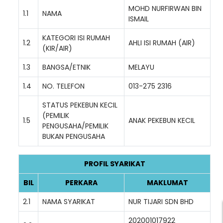
MOHD NURFIRWAN BIN
1.1
NAMA
ISMAIL
KATEGORI ISI RUMAH
1.2
AHLI ISI RUMAH (AIR)
(KIR/AIR)
1.3
BANGSA/ETNIK
MELAYU
1.4
NO. TELEFON
013-275 2316
STATUS PEKEBUN KECIL
(PEMILIK
1.5
ANAK PEKEBUN KECIL
PENGUSAHA/PEMILIK
BUKAN PENGUSAHA
PROFIL SYARIKAT
BIL
PERKARA
MAKLUMAT
2.1
NAMA SYARIKAT
NUR TIJARI SDN BHD
202001017922