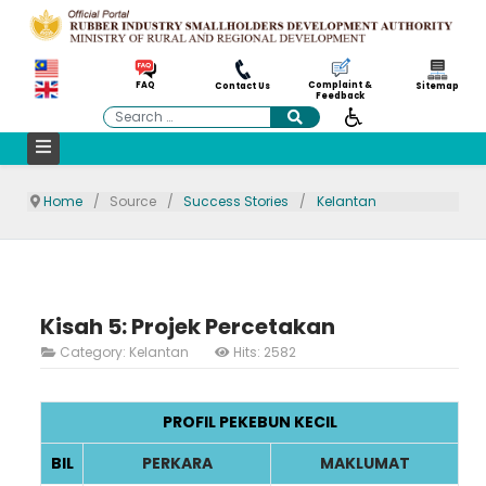
Complaint &
FAQ
Contact Us
Sitemap
Feedback
Search
Home
Source
Success Stories
Kelantan
Kisah 5: Projek Percetakan
Category:
Kelantan
Hits: 2582
PROFIL PEKEBUN KECIL
BIL
PERKARA
MAKLUMAT