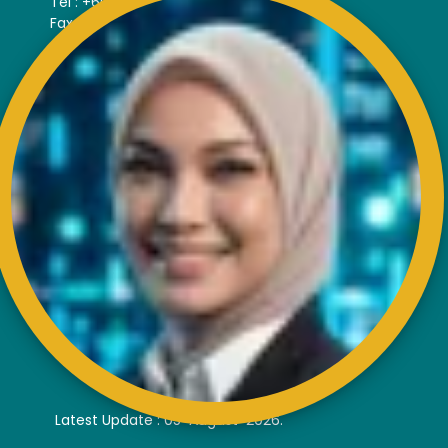
Tel : +603-4256 4022
Fax : +603- 4257 6726
EXTERNAL LINK
Disclaimer
Privacy and Security Policy
FAQs
Helps & Support
Sitemap
VISITORS COUNTER
Latest Update : 05-August-2026.