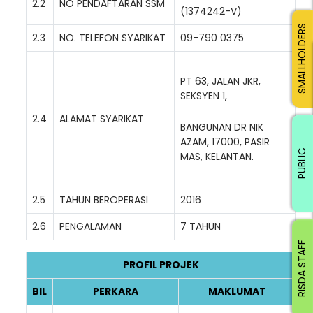
2.2
NO PENDAFTARAN SSM
(1374242-V)
SMALLHOLDERS
2.3
NO. TELEFON SYARIKAT
09-790 0375
PT 63, JALAN JKR,
SEKSYEN 1,
2.4
ALAMAT SYARIKAT
BANGUNAN DR NIK
AZAM, 17000, PASIR
PUBLIC
MAS, KELANTAN.
2.5
TAHUN BEROPERASI
2016
2.6
PENGALAMAN
7 TAHUN
RISDA STAFF
PROFIL PROJEK
BIL
PERKARA
MAKLUMAT