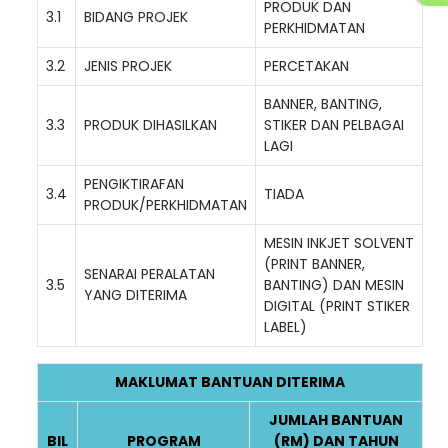
PRODUK DAN
3.1
BIDANG PROJEK
PERKHIDMATAN
3.2
JENIS PROJEK
PERCETAKAN
BANNER, BANTING,
3.3
PRODUK DIHASILKAN
STIKER DAN PELBAGAI
LAGI
PENGIKTIRAFAN
3.4
TIADA
PRODUK/PERKHIDMATAN
MESIN INKJET SOLVENT
(PRINT BANNER,
SENARAI PERALATAN
3.5
BANTING) DAN MESIN
YANG DITERIMA
DIGITAL (PRINT STIKER
LABEL)
MAKLUMAT BANTUAN DITERIMA
JUMLAH BANTUAN
BIL
PROGRAM
(RM) DAN TAHUN