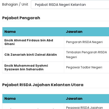
Bahagian / Unit
Pejabat Pengarah
Nama
Jawatan
Encik Ahmad Firdaus bin Abd
Pengarah RISDA Negeri
Ghani
Timbalan Pengarah RISDA
Cik Zanariah binti Zainal Abidin
Negeri
Encik Muhammad Syahmi
Pegawai Tadbir Negeri
Syazwan bin Saharudin
Pejabat RISDA Jajahan Kelantan Utara
Nama
Jawatan
Pegawai RISDA Jajahan