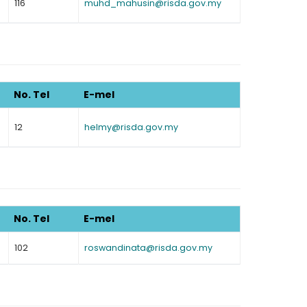
116
muhd_mahusin@risda.gov.my
No. Tel
E-mel
12
helmy@risda.gov.my
No. Tel
E-mel
102
roswandinata@risda.gov.my