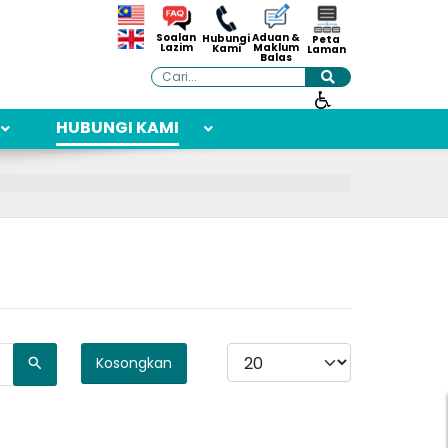
Aduan &
Soalan
Hubungi
Peta
Maklum
Lazim
Kami
Laman
Balas
Cari
HUBUNGI KAMI
Papar #
Kosongkan