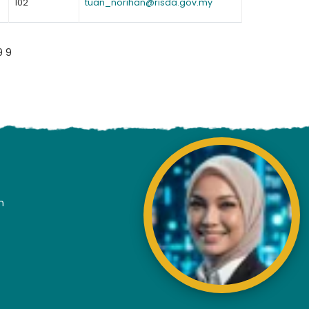
102
tuan_norihan@risda.gov.my
9 9
n