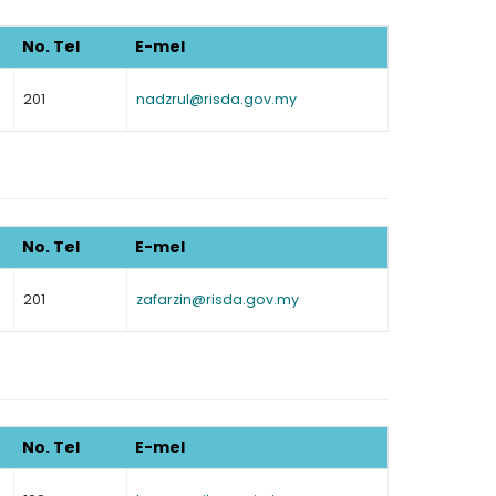
No. Tel
E-mel
201
nadzrul@risda.gov.my
No. Tel
E-mel
201
zafarzin@risda.gov.my
ading AiRIS...
No. Tel
E-mel