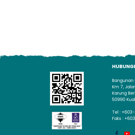
HUBUNG
Bangunan 
Km 7, Jal
Karung Ber
50990 Kua
Tel : +603
Faks : +60