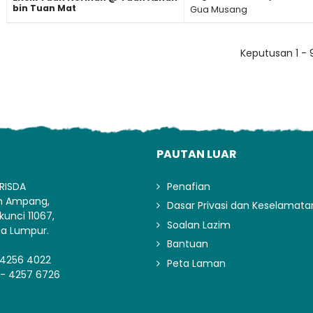
bin Tuan Mat
Gua Musang
Keputusan 1 - 
I
PAUTAN LUAR
RISDA
Penafian
an Ampang,
Dasar Privasi dan Keselamata
kunci 11067,
Soalan Lazim
la Lumpur.
Bantuan
-4256 4022
Peta Laman
3- 4257 6726