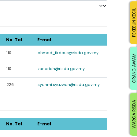
PEKEBUN KECIL
No. Tel
E-mel
110
ahmad_firdaus@risda.gov.my
ORANG AWAM
110
zanariah@risda.gov.my
226
syahmi.syazwan@risda.gov.my
WARGA RISDA
No. Tel
E-mel