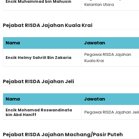
Encik Muhammad bin Mahusin
Kelantan Utara
Pejabat RISDA Jajahan Kuala Krai
Nama
Jawatan
Pegawai RISDA Jajahan
Encik Helmy Sahrill Bin Zakaria
Kuala Krai
Pejabat RISDA Jajahan Jeli
Nama
Jawatan
Encik Mohamad Roswandinata
Pegawai RISDA Jajahan Jeli
bin Abd Haniff
Pejabat RISDA Jajahan Machang/Pasir Puteh