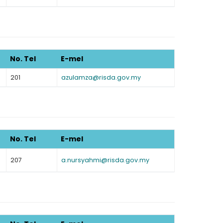
No. Tel
E-mel
201
azulamza@risda.gov.my
No. Tel
E-mel
207
a.nursyahmi@risda.gov.my