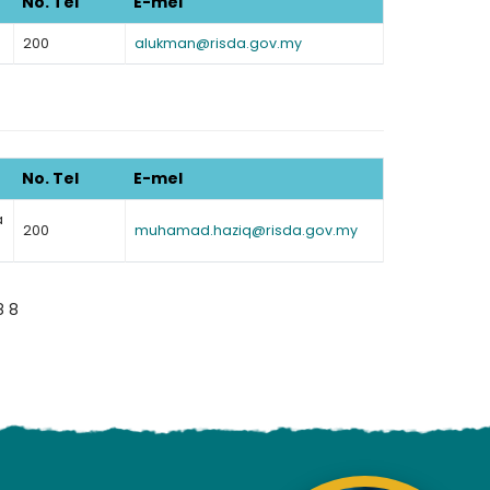
No. Tel
E-mel
200
alukman@risda.gov.my
ading AiRIS...
No. Tel
E-mel
a
200
muhamad.haziq@risda.gov.my
8 8