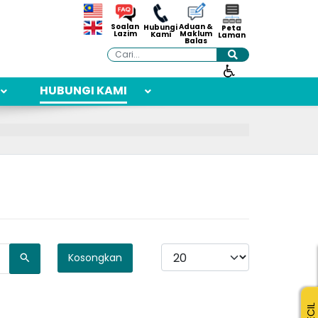
Aduan &
Soalan
Hubungi
Peta
Maklum
Lazim
Kami
Laman
Balas
Cari
HUBUNGI KAMI
Papar #
Kosongkan