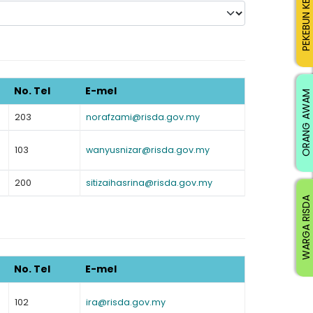
PEKEBUN KECIL
No. Tel
E-mel
ORANG AWAM
203
norafzami@risda.gov.my
103
wanyusnizar@risda.gov.my
200
sitizaihasrina@risda.gov.my
WARGA RISDA
No. Tel
E-mel
102
ira@risda.gov.my