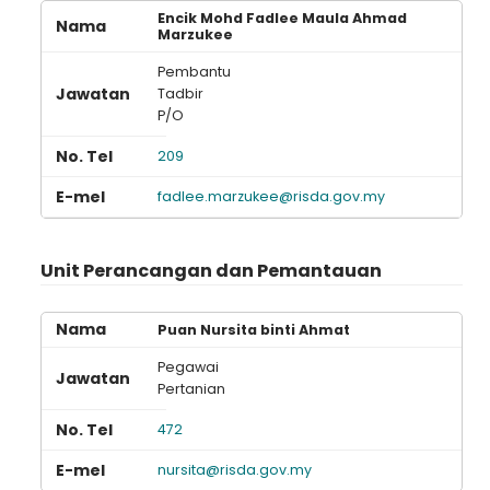
Encik Mohd Fadlee Maula Ahmad
Marzukee
Pembantu
Tadbir
P/O
209
fadlee.marzukee@risda.gov.my
Unit Perancangan dan Pemantauan
Puan Nursita binti Ahmat
Pegawai
Pertanian
472
nursita@risda.gov.my