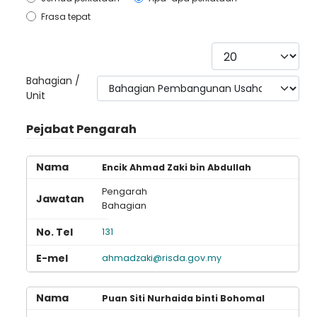
Frasa tepat
Papar #
Bahagian /
Unit
Pejabat Pengarah
Encik Ahmad Zaki bin Abdullah
Pengarah
Bahagian
131
ahmadzaki@risda.gov.my
Puan Siti Nurhaida binti Bohomal