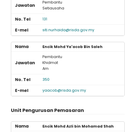
Pembantu
Setiausaha
131
siti.nurhaida@risda.gov.my
Encik Mohd Ya'acob Bin Saleh
Pembantu
Khidmat
Am
350
yaacob@risda.gov.my
Unit Pengurusan Pemasaran
Encik Mohd Azli bin Mohamad Shah