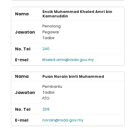
Encik Muhammad Khaled Amri bin
Kamaruddin
Penolong
Pegawai
Tadbir
240
khaled.amri@risda.gov.my
Puan Norain binti Muhammed
Pembantu
Tadbir
P/O
209
norain@risda.gov.my