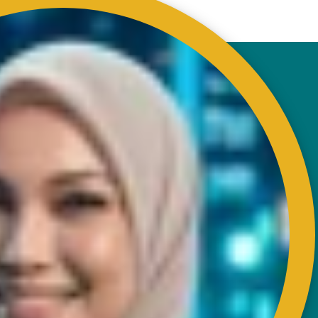
HUBUNGI
Bangunan RISDA
Km 7, Jalan Ampang,
Karung Berkunci 11067,
50990 Kuala Lumpur.
Tel : +603-4256 4022