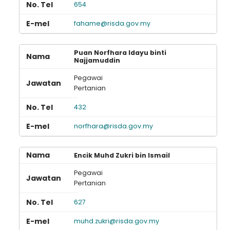
654
fahame@risda.gov.my
Puan Norfhara Idayu binti
Najjamuddin
Pegawai
Pertanian
432
norfhara@risda.gov.my
Encik Muhd Zukri bin Ismail
Pegawai
Pertanian
627
muhd.zukri@risda.gov.my
Loading AiRIS...