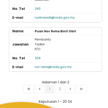
240
ruslinawati@risda.gov.my
Puan Nor Reha Binti Obit
Pembantu
Tadbir
P/O
329
nor.reha@risda.gov.my
Halaman 1 dari 2
1
2
Keputusan 1 - 20 34