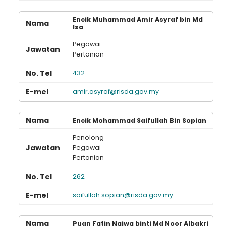
Encik Muhammad Amir Asyraf bin Md
Isa
Pegawai
Pertanian
432
amir.asyraf@risda.gov.my
Encik Mohammad Saifullah Bin Sopian
Penolong
Pegawai
Pertanian
262
saifullah.sopian@risda.gov.my
Puan Fatin Najwa binti Md Noor Albakri