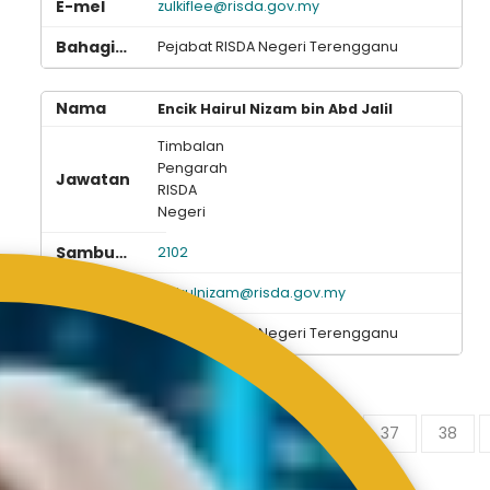
zulkiflee@risda.gov.my
Pejabat RISDA Negeri Terengganu
Encik Hairul Nizam bin Abd Jalil
Timbalan
Pengarah
RISDA
Negeri
2102
hairulnizam@risda.gov.my
Pejabat RISDA Negeri Terengganu
Halaman 36 dari 39
0
31
32
33
34
35
36
37
38
Keputusan 701 - 720 763