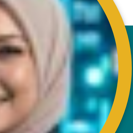
HUBUNGI
Bangunan RISDA
Km 7, Jalan Ampang,
Karung Berkunci 11067,
50990 Kuala Lumpur.