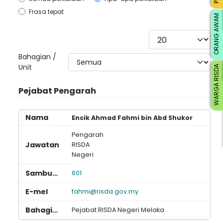
Frasa tepat
ORANG AWAM
Papar #
Bahagian /
Unit
WARGA RISDA
Pejabat Pengarah
Encik Ahmad Fahmi bin Abd Shukor
Pengarah
RISDA
Negeri
601
fahmi@risda.gov.my
Pejabat RISDA Negeri Melaka