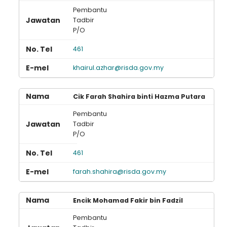
Pembantu
Tadbir
P/O
461
khairul.azhar@risda.gov.my
Cik Farah Shahira binti Hazma Putara
Pembantu
Tadbir
P/O
461
farah.shahira@risda.gov.my
Encik Mohamad Fakir bin Fadzil
Pembantu