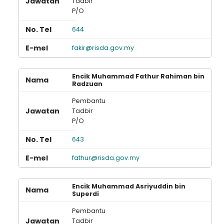
Tadbir
P/O
644
fakir@risda.gov.my
Encik Muhammad Fathur Rahiman bin
Radzuan
Pembantu
Tadbir
P/O
643
fathur@risda.gov.my
Encik Muhammad Asriyuddin bin
Superdi
Pembantu
Tadbir