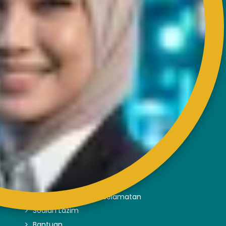
HUBUNGI
Bangunan RISDA
Km 7, Jalan Ampang,
Karung Berkunci 11067,
50990 Kuala Lumpur.
Tel : +603-4256 4022
Faks : +603- 4257 6726
PAUTAN LUAR
Penafian
Dasar Privasi dan Keselamatan
Soalan Lazim
Bantuan