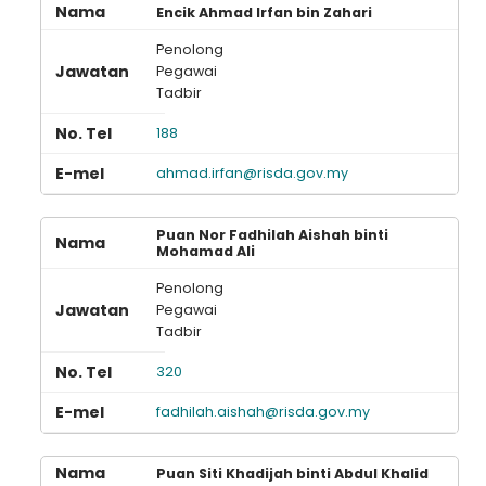
Encik Ahmad Irfan bin Zahari
Penolong
Pegawai
Tadbir
188
ahmad.irfan@risda.gov.my
Puan Nor Fadhilah Aishah binti
Mohamad Ali
Penolong
Pegawai
Tadbir
320
fadhilah.aishah@risda.gov.my
Puan Siti Khadijah binti Abdul Khalid