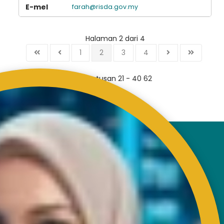
farah@risda.gov.my
Halaman 2 dari 4
1
2
3
4
Keputusan 21 - 40 62