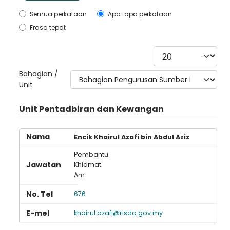
Semua perkataan
Apa-apa perkataan
Frasa tepat
Papar #
Bahagian /
Unit
Unit Pentadbiran dan Kewangan
Encik Khairul Azafi bin Abdul Aziz
Pembantu
Khidmat
Am
676
khairul.azafi@risda.gov.my