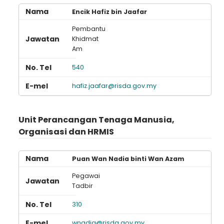
Encik Hafiz bin Jaafar
Pembantu
Khidmat
Am
540
hafiz.jaafar@risda.gov.my
Unit Perancangan Tenaga Manusia,
Organisasi dan HRMIS
Puan Wan Nadia binti Wan Azam
Pegawai
Tadbir
310
wnadia@risda.gov.my