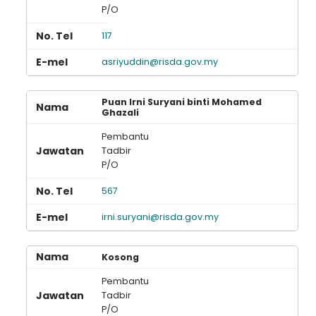
P/O
117
asriyuddin@risda.gov.my
Puan Irni Suryani binti Mohamed
Ghazali
Pembantu
Tadbir
P/O
567
irni.suryani@risda.gov.my
Kosong
Pembantu
Tadbir
P/O