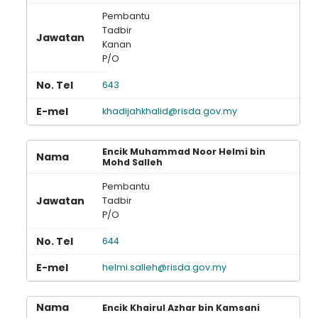
Pembantu
Tadbir
Kanan
Loading AiRIS...
P/O
643
khadijahkhalid@risda.gov.my
Encik Muhammad Noor Helmi bin
Mohd Salleh
Pembantu
Tadbir
P/O
644
helmi.salleh@risda.gov.my
Encik Khairul Azhar bin Kamsani