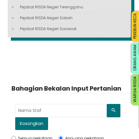
Pejabat RISDA Negeri Terengganu
PEKEBUN KECIL
Pejabat RISDA Negeri Sabah
Pejabat RISDA Negeri Sarawak
ORANG AWAM
WARGA RISDA
Bahagian Bekalan Input Pertanian
Cari
Kosongkan
Semua perkataan
Apa-apa perkataan