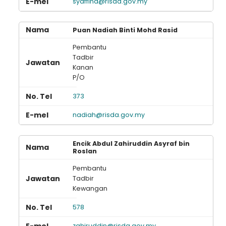
syaffina@risda.gov.my
Puan Nadiah Binti Mohd Rasid
Pembantu
Tadbir
Kanan
P/O
373
nadiah@risda.gov.my
Encik Abdul Zahiruddin Asyraf bin
Roslan
Pembantu
Tadbir
Kewangan
578
zahiruddin@risda.gov.my