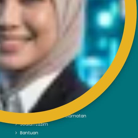
HUBUNGI
Bangunan RISDA
Km 7, Jalan Ampang,
Karung Berkunci 11067,
50990 Kuala Lumpur.
Tel : +603-4256 4022
Faks : +603- 4257 6726
PAUTAN LUAR
Penafian
Dasar Privasi dan Keselamatan
Soalan Lazim
Bantuan