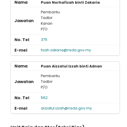
Puan Norhafizah binti Zakaria
Pembantu
Tadbir
Kanan
P/O
375
fizah.zakaria@risda.gov.my
Puan Aizzatul Izzah binti Adnan
Pembantu
Tadbir
P/O
562
aizzatul.izzah@risda.gov.my