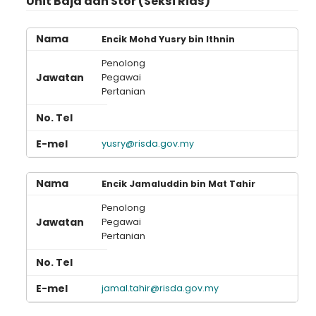
Unit Baja dan Stor (Seksi Rias)
Encik Mohd Yusry bin Ithnin
Penolong
Pegawai
Pertanian
yusry@risda.gov.my
Encik Jamaluddin bin Mat Tahir
Penolong
Pegawai
Pertanian
jamal.tahir@risda.gov.my