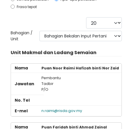
Frasa tepat
Papar #
Bahagian /
Unit
Unit Makmal dan Ladang Semaian
Puan Noor Raimi Hafizah binti Nor Zaid
Pembantu
Tadbir
P/O
n.raimi@risda.gov.my
Puan Faridah binti Ahmad Zainal