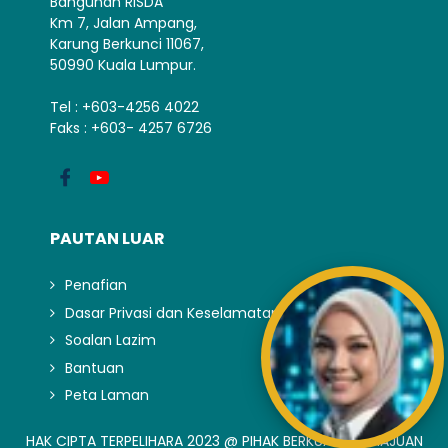
Bangunan RISDA
Km 7, Jalan Ampang,
Karung Berkunci 11067,
50990 Kuala Lumpur.
Tel : +603-4256 4022
Faks : +603- 4257 6726
PAUTAN LUAR
Penafian
Dasar Privasi dan Keselamatan
Soalan Lazim
Bantuan
Peta Laman
HAK CIPTA TERPELIHARA 2023 @ PIHAK BERKUASA KEMAJUAN