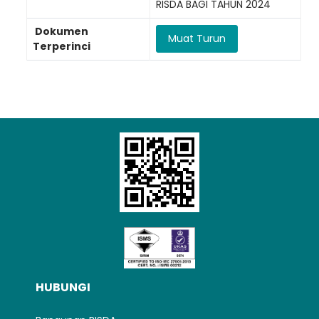
RISDA BAGI TAHUN 2024
Loading AiRIS...
Dokumen
Muat Turun
Terperinci
HUBUNGI