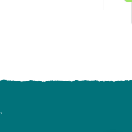
ading AiRIS...
n