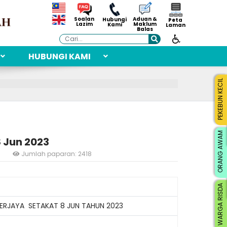
Aduan &
Soalan
Hubungi
Peta
Maklum
Lazim
Kami
Laman
Balas
Cari
HUBUNGI KAMI
PEKEBUN KECIL
ORANG AWAM
 Jun 2023
3
Jumlah paparan: 2418
WARGA RISDA
BERJAYA SETAKAT 8 JUN TAHUN 2023