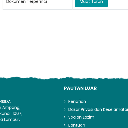
Dokumen Terperinci
Muat Turun
Lo
I
PAUTAN LUAR
RISDA
Penafian
an Ampang,
Dasar Privasi dan Keselamata
kunci 11067,
Soalan Lazim
la Lumpur.
Bantuan