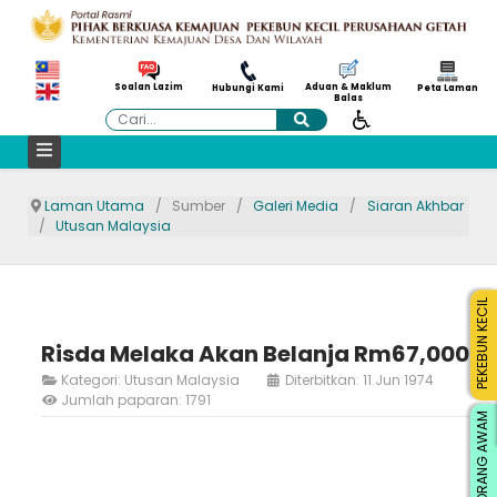
Aduan & Maklum
Soalan Lazim
Hubungi Kami
Peta Laman
Balas
Cari
Laman Utama
Sumber
Galeri Media
Siaran Akhbar
Utusan Malaysia
PEKEBUN KECIL
Risda Melaka Akan Belanja Rm67,000
Kategori:
Utusan Malaysia
Diterbitkan: 11 Jun 1974
Jumlah paparan: 1791
ORANG AWAM