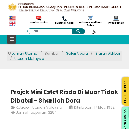
Aduan & Maklum
Soalan Lazim
Hubungi Kami
Peta Laman
Balas
Cari
Laman Utama
Sumber
Galeri Media
Siaran Akhbar
Utusan Malaysia
PEKEBUN KECIL
Projek Mini Estet Risda Di Muar Tidak
Dibatal - Sharifah Dora
Kategori:
Utusan Malaysia
Diterbitkan: 17 Mac 1982
ORANG AWAM
Jumlah paparan: 3294