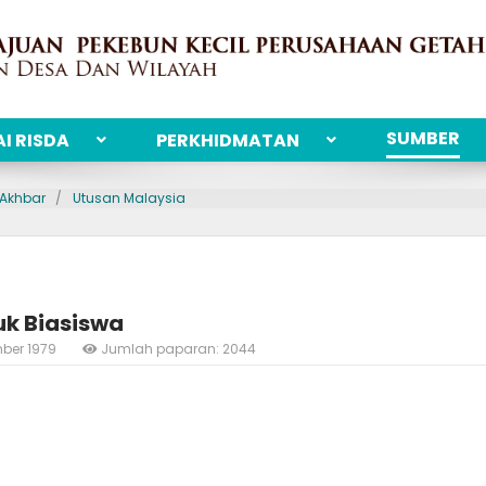
SUMBER
I RISDA
PERKHIDMATAN
 Akhbar
Utusan Malaysia
uk Biasiswa
mber 1979
Jumlah paparan: 2044