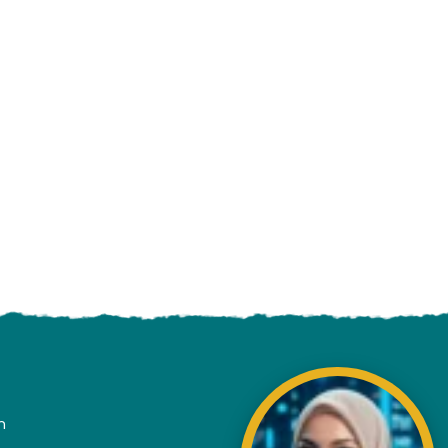
ading AiRIS...
n