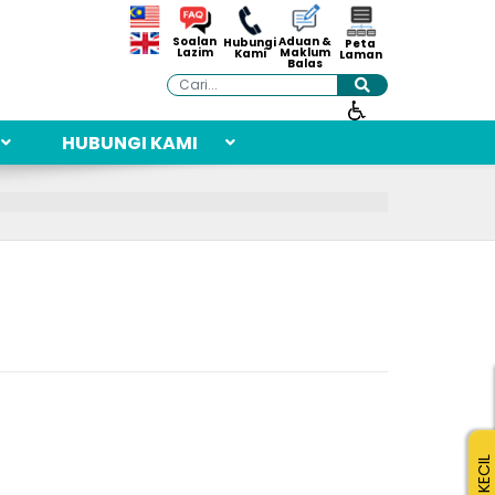
Aduan &
Soalan
Hubungi
Peta
Maklum
Lazim
Kami
Laman
Balas
Cari
HUBUNGI KAMI