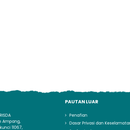
Lo
I
PAUTAN LUAR
RISDA
Penafian
an Ampang,
Dasar Privasi dan Keselamata
kunci 11067,