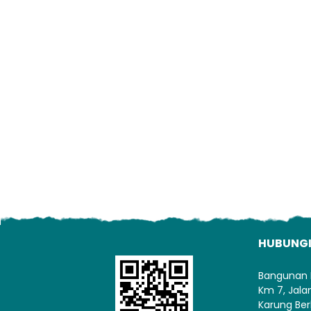
HUBUNG
Bangunan 
Km 7, Jal
Karung Ber