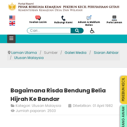
Aduan & Maklum
Soalan Lazim
Hubungi Kami
Peta Laman
Balas
Cari
Laman Utama
Sumber
Galeri Media
Siaran Akhbar
Utusan Malaysia
PEKEBUN KECIL
Bagaimana Risda Bendung Belia
Hijrah Ke Bandar
Kategori:
Utusan Malaysia
Diterbitkan: 01 April 1982
ORANG AWAM
Jumlah paparan: 2503