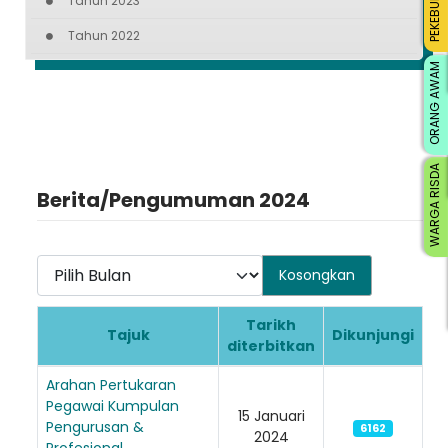
PEKEBUN KECIL
Tahun 2023
Tahun 2022
ORANG AWAM
WARGA RISDA
Berita/Pengumuman 2024
Pilih Bulan
Kosongkan
Tarikh
Tajuk
Dikunjungi
diterbitkan
Articles
Arahan Pertukaran
Pegawai Kumpulan
15 Januari
Pengurusan &
6162
2024
Profesional