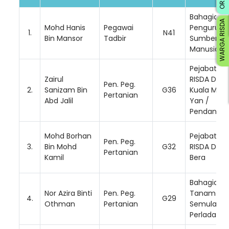
Bahagian
WARGA RISDA
Mohd Hanis
Pegawai
Pengurusa
1.
N41
Bin Mansor
Tadbir
Sumber
Manusia
Pejabat
Zairul
RISDA Dae
Pen. Peg.
2.
Sanizam Bin
G36
Kuala Muda
Pertanian
Abd Jalil
Yan /
Pendang
Mohd Borhan
Pejabat
Pen. Peg.
3.
Bin Mohd
G32
RISDA Dae
Pertanian
Kamil
Bera
Bahagian
Nor Azira Binti
Pen. Peg.
Tanam
4.
G29
Othman
Pertanian
Semula da
Perladang