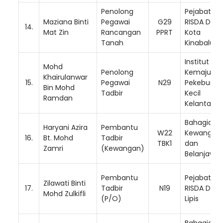
Penolong
Pejabat
Maziana Binti
Pegawai
G29
RISDA Dae
14.
Mat Zin
Rancangan
PPRT
Kota
Tanah
Kinabalu
Institut
Mohd
Penolong
Kemajuan
Khairulanwar
15.
Pegawai
N29
Pekebun
Bin Mohd
Tadbir
Kecil
Ramdan
Kelantan
Bahagian
Haryani Azira
Pembantu
W22
Kewangan
16.
Bt. Mohd
Tadbir
TBK1
dan
Zamri
(Kewangan)
Belanjawa
Pembantu
Pejabat
Zilawati Binti
17.
Tadbir
N19
RISDA Dae
Mohd Zulkifli
(P/O)
Lipis
Bahagian