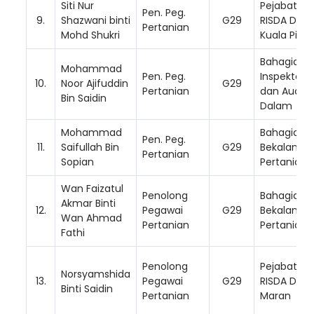
Siti Nur
Pejabat
Pen. Peg.
9.
Shazwani binti
G29
RISDA Dae
Pertanian
Mohd Shukri
Kuala Pilah
Bahagian
Mohammad
Pen. Peg.
Inspektora
10.
Noor Ajifuddin
G29
Pertanian
dan Audit
Bin Saidin
Dalam
Mohammad
Bahagian
Pen. Peg.
11.
Saifullah Bin
G29
Bekalan In
Loading AiRIS...
Pertanian
Sopian
Pertanian
Wan Faizatul
Penolong
Bahagian
Akmar Binti
12.
Pegawai
G29
Bekalan In
Wan Ahmad
Pertanian
Pertanian
Fathi
Penolong
Pejabat
Norsyamshida
13.
Pegawai
G29
RISDA Dae
Binti Saidin
Pertanian
Maran