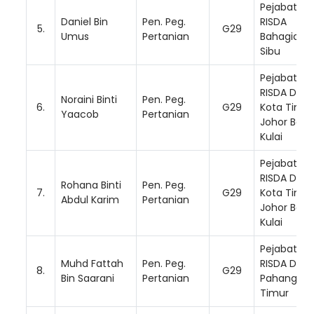
Pejabat
Daniel Bin
Pen. Peg.
RISDA
5.
G29
Umus
Pertanian
Bahagian
Sibu
Pejabat
RISDA Dae
Noraini Binti
Pen. Peg.
6.
G29
Kota Tinggi
Yaacob
Pertanian
Johor Bahr
Kulai
Pejabat
RISDA Dae
Rohana Binti
Pen. Peg.
7.
G29
Kota Tinggi
Abdul Karim
Pertanian
Johor Bahr
Kulai
Pejabat
Muhd Fattah
Pen. Peg.
RISDA Dae
8.
G29
Bin Saarani
Pertanian
Pahang
Timur