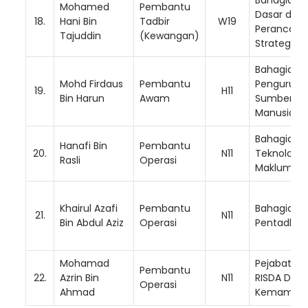
Mohamed
Pembantu
Dasar dan
18.
Hani Bin
Tadbir
W19
Perancang
Tajuddin
(Kewangan)
Strategik
Bahagian
Mohd Firdaus
Pembantu
Pengurusa
19.
H11
Bin Harun
Awam
Sumber
Manusia
Bahagian
Hanafi Bin
Pembantu
20.
N11
Teknologi
Rasli
Operasi
Maklumat
Khairul Azafi
Pembantu
Bahagian
21.
N11
Bin Abdul Aziz
Operasi
Pentadbir
Mohamad
Pejabat
Pembantu
22.
Azrin Bin
N11
RISDA Dae
Operasi
Ahmad
Kemaman