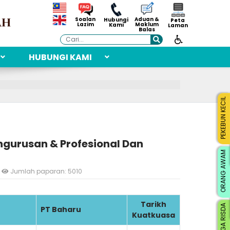
Aduan &
Soalan
Hubungi
Peta
Maklum
Lazim
Kami
Laman
Balas
Cari
HUBUNGI KAMI
PEKEBUN KECIL
gurusan & Profesional Dan
ORANG AWAM
Jumlah paparan: 5010
Tarikh
WARGA RISDA
PT Baharu
Kuatkuasa