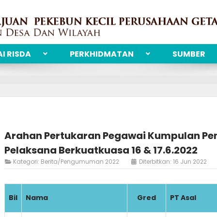
I RISDA
PERKHIDMATAN
SUMBER
Arahan Pertukaran Pegawai Kumpulan Pen
Pelaksana Berkuatkuasa 16 & 17.6.2022
Kategori:
Berita/Pengumuman 2022
Diterbitkan: 16 Jun 2022
Bil
Nama
Gred
PT Asal