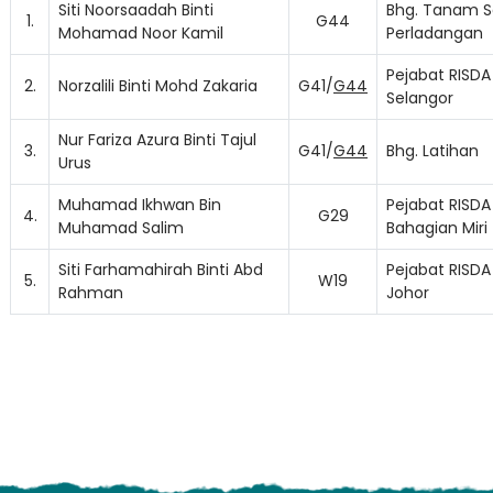
Siti Noorsaadah Binti
Bhg. Tanam 
1.
G44
Mohamad Noor Kamil
Perladangan
Pejabat RISDA
2.
Norzalili Binti Mohd Zakaria
G41/
G44
Selangor
Nur Fariza Azura Binti Tajul
3.
G41/
G44
Bhg. Latihan
Urus
Muhamad Ikhwan Bin
Pejabat RISDA
4.
G29
Muhamad Salim
Bahagian Miri
Lo
Siti Farhamahirah Binti Abd
Pejabat RISDA
5.
W19
Rahman
Johor