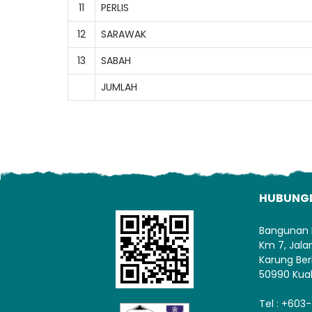
11
PERLIS
12
SARAWAK
13
SABAH
JUMLAH
HUBUNG
Bangunan 
Km 7, Jal
Karung Ber
50990 Kua
Tel : +603