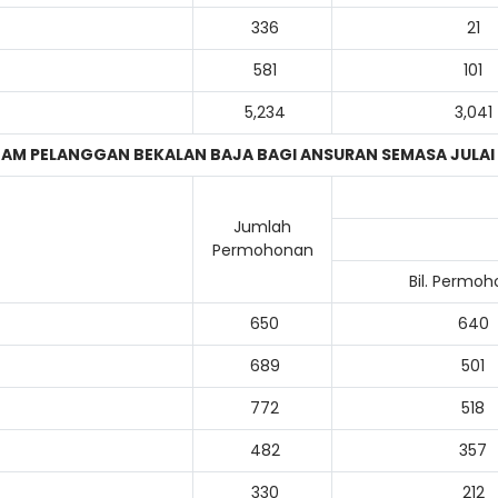
336
21
581
101
5,234
3,041
GAM PELANGGAN BEKALAN BAJA BAGI ANSURAN SEMASA
JULAI
Jumlah
Permohonan
Bil. Permo
650
640
689
501
772
518
482
357
330
212