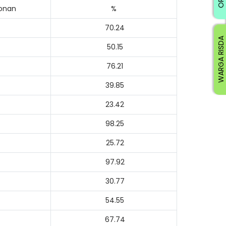
honan
%
70.24
WARGA RISDA
50.15
76.21
39.85
23.42
98.25
25.72
97.92
30.77
54.55
67.74