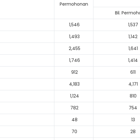
Permohonan
Bil. Permo
1,546
1,537
1,493
1,142
2,455
1,641
1,746
1,414
912
611
4,183
4,171
1,124
810
782
754
48
13
Lo
70
28