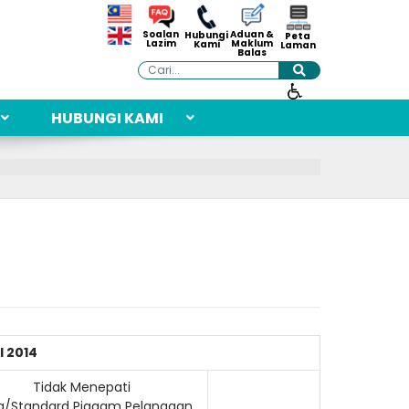
Aduan &
Soalan
Hubungi
Peta
Maklum
Lazim
Kami
Laman
Balas
Cari
HUBUNGI KAMI
 2014
Tidak Menepati
/Standard Piagam Pelanggan