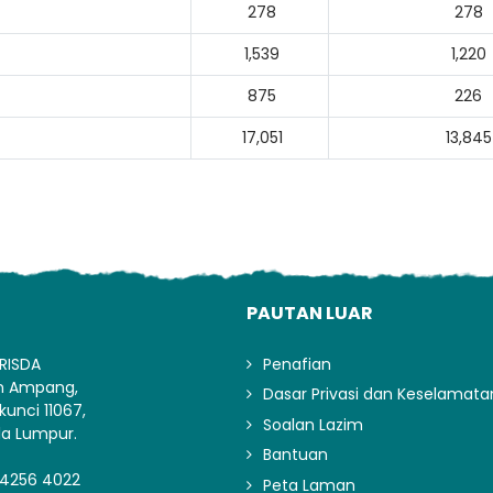
278
278
1,539
1,220
875
226
17,051
13,845
I
PAUTAN LUAR
RISDA
Penafian
an Ampang,
Dasar Privasi dan Keselamata
kunci 11067,
Soalan Lazim
la Lumpur.
Bantuan
-4256 4022
Peta Laman