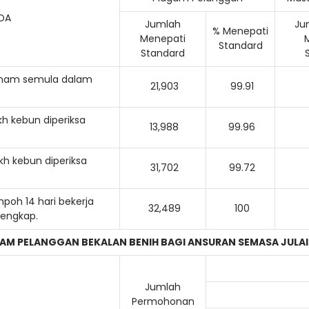
SDA
Jumlah
Ju
% Menepati
Menepati
Standard
Standard
anam semula dalam
21,903
99.91
h kebun diperiksa
13,988
99.96
kh kebun diperiksa
31,702
99.72
oh 14 hari bekerja
32,489
100
lengkap.
AM PELANGGAN BEKALAN BENIH BAGI ANSURAN SEMASA
JULAI
Jumlah
Permohonan