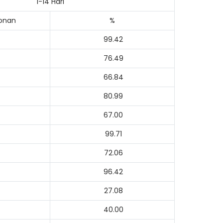
1-14 Hari
honan
%
99.42
76.49
66.84
80.99
67.00
99.71
72.06
96.42
27.08
ading AiRIS...
40.00