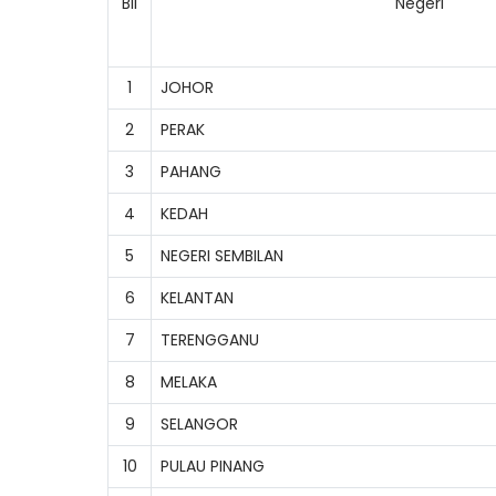
Bil
Negeri
1
JOHOR
2
PERAK
3
PAHANG
4
KEDAH
5
NEGERI SEMBILAN
6
KELANTAN
7
TERENGGANU
8
MELAKA
9
SELANGOR
10
PULAU PINANG