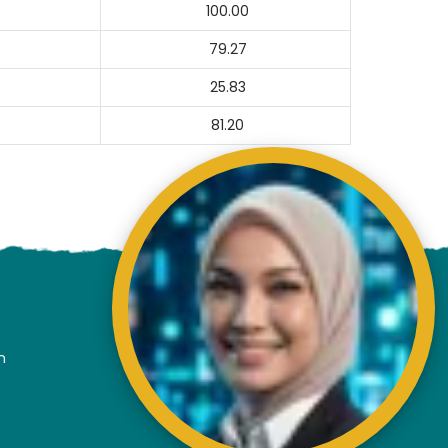
100.00
79.27
25.83
81.20
n