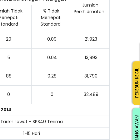
Jumlah
mlah Tidak
% Tidak
Perkhidmatan
Menepati
Menepati
Standard
Standard
20
0.09
21,923
5
0.04
13,993
PEKEBUN KECIL
88
0.28
31,790
0
0
32,489
 2014
ORANG AWAM
Tarikh Lawat - SPS40 Terima
1-15 Hari