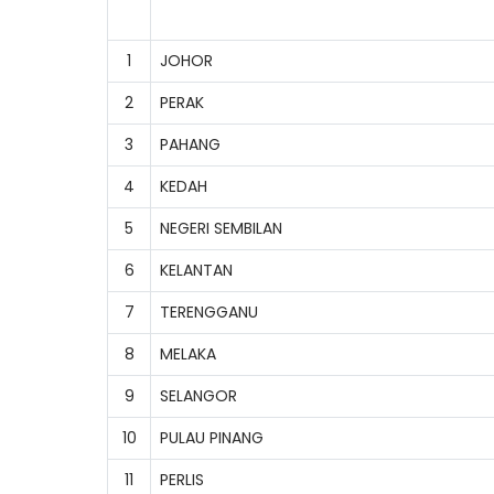
1
JOHOR
2
PERAK
3
PAHANG
4
KEDAH
5
NEGERI SEMBILAN
6
KELANTAN
7
TERENGGANU
8
MELAKA
9
SELANGOR
10
PULAU PINANG
11
PERLIS