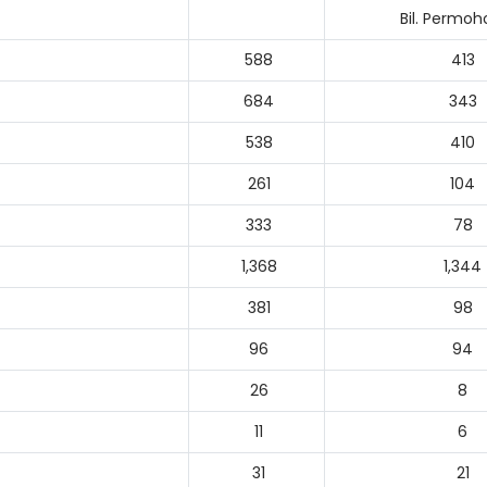
Bil. Permo
588
413
684
343
538
410
261
104
333
78
1,368
1,344
381
98
96
94
26
8
11
6
31
21