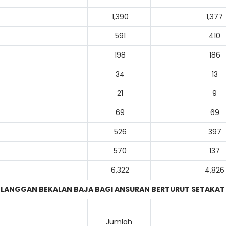
1,390
1,377
591
410
198
186
34
13
21
9
69
69
526
397
570
137
6,322
4,826
ELANGGAN BEKALAN BAJA BAGI ANSURAN BERTURUT SETAKA
Jumlah