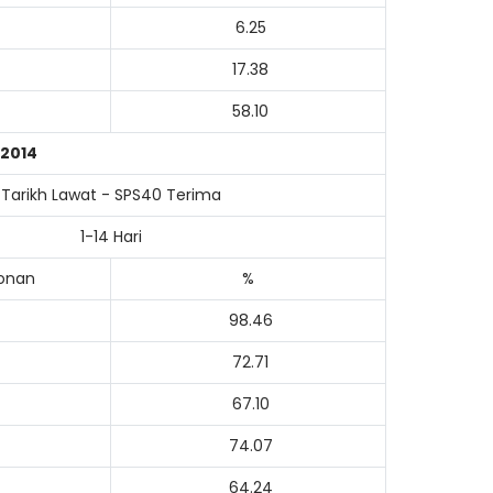
6.25
17.38
58.10
 2014
Tarikh Lawat - SPS40 Terima
1-14 Hari
honan
%
98.46
72.71
67.10
74.07
64.24