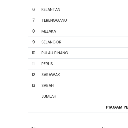
6
KELANTAN
7
TERENGGANU
8
MELAKA
9
SELANGOR
10
PULAU PINANG
11
PERLIS
12
SARAWAK
13
SABAH
JUMLAH
PIAGAM P