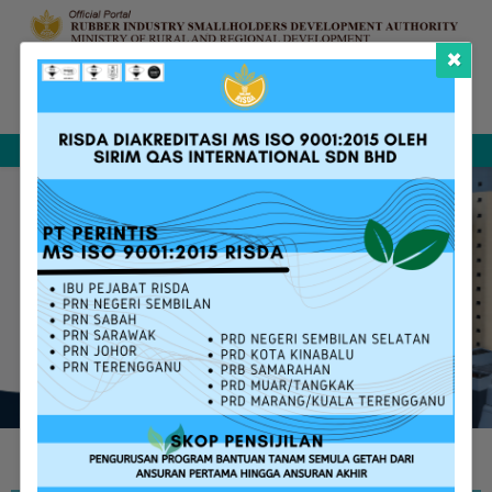
×
Complaint &
FAQ
Contact Us
Sitemap
Feedback
Search
W
E
L
C
O
M
E
T
O
T
H
E
N
E
W
O
F
F
I
C
I
A
L
P
O
R
T
A
L
O
F
R
I
S
D
A
m
o
r
e
i
n
f
o
r
m
a
t
i
v
e
a
n
d
u
s
e
r
f
r
i
e
n
d
l
y
RISDA SERVICES