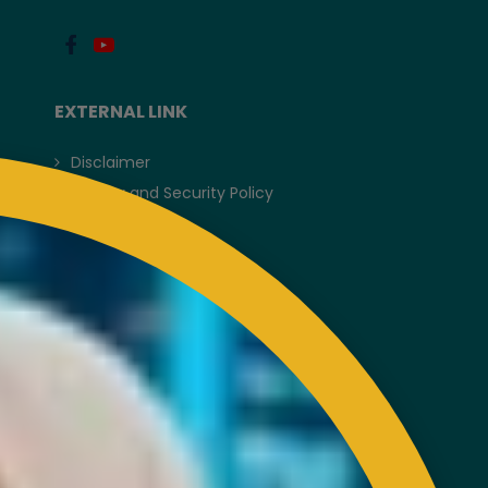
EXTERNAL LINK
Disclaimer
Privacy and Security Policy
FAQs
Helps & Support
Sitemap
VISITORS COUNTER
Latest Update : 05-August-2026.
COPYRIGHT RESERVED 2023 @ RUBBER INDUSTRY