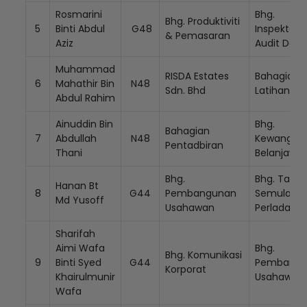
Rosmarini
Bhg.
Bhg. Produktiviti
5
Binti Abdul
G48
Inspektora
& Pemasaran
Aziz
Audit Dal
Muhammad
RISDA Estates
Bahagian
6
Mahathir Bin
N48
Sdn. Bhd
Latihan
Abdul Rahim
Ainuddin Bin
Bhg.
Bahagian
7
Abdullah
N48
Kewangan
Pentadbiran
Thani
Belanjawa
Bhg.
Bhg. Tana
Hanan Bt
8
G44
Pembangunan
Semula &
Md Yusoff
Usahawan
Perladang
Sharifah
Aimi Wafa
Bhg.
Bhg. Komunikasi
9
Binti Syed
G44
Pembangu
Korporat
Khairulmunir
Usahawan
Wafa