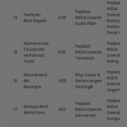
Pejabat
RISDA
Pejabat
Farhiyah
Daerah
14
G29
RISDA Daerah
Binti Napiah
Batang
Kuala Pilah
Padang /
Perak Hilir
Muhammad
Pejabat
Pejabat
Fauzan Bin
RISDA
15
G29
RISDA Daerah
Mohamad
Daerah
Temerloh
Yazid
Baling
Pejabat
Muszahairul
Bhg. Dasar &
RISDA
16
Bin
G29
Perancangan
Daerah
Mustapa
Strategik
Segamat
Pejabat
Pejabat
Rohaya Binti
RISDA
17
N22
RISDA Daerah
Mohd Noor
Daerah
Kemaman
Dungun