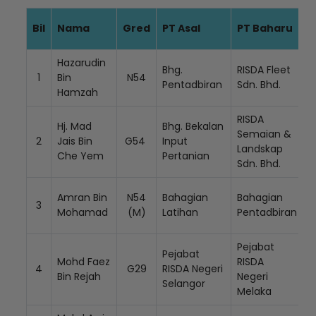
Bil
Nama
Gred
PT Asal
PT Baharu
K
Hazarudin
Bhg.
RISDA Fleet
1
Bin
N54
Pentadbiran
Sdn. Bhd.
Hamzah
RISDA
Hj. Mad
Bhg. Bekalan
Semaian &
2
Jais Bin
G54
Input
Landskap
Che Yem
Pertanian
Sdn. Bhd.
Amran Bin
N54
Bahagian
Bahagian
3
Mohamad
(M)
Latihan
Pentadbiran
Pejabat
Pejabat
Mohd Faez
RISDA
4
G29
RISDA Negeri
Bin Rejah
Negeri
Selangor
Melaka