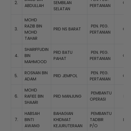
2.
SEMBILAN
G32
ABDULLAH
PERTANIAN
SELATAN
MOHD
RAZIB BIN
PEN. PEG.
3.
PRD NS BARAT
G32
MOHD
PERTANIAN
TAHAR
SHARIFFUDIN
PRD BATU
PEN. PEG.
4.
BIN
G32
PAHAT
PERTANIAN
MAHMOOD
ROSNAN BIN
PEN. PEG.
5.
PRD JEMPOL
G32
ADAM
PERTANIAN
MOHD
PEMBANTU
6.
RAFIEE BIN
PRD MANJUNG
N14
OPERASI
SHAARI
HABSAH
BAHAGIAN
PEMBANTU
7.
BINTI
KHIDMAT
TADBIR
N22
AWANG
KEJURUTERAAN
P/O