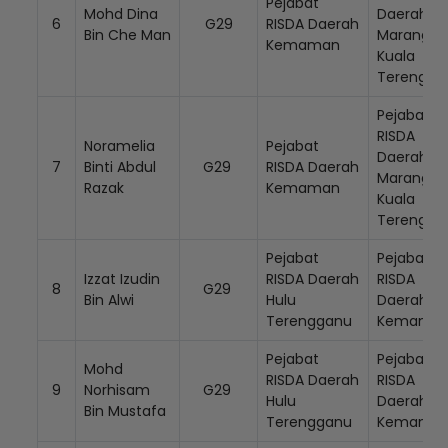
Pejabat
Mohd Dina
Daerah
6
G29
RISDA Daerah
Bin Che Man
Marang /
Kemaman
Kuala
Terengg
Pejabat
RISDA
Noramelia
Pejabat
Daerah
7
Binti Abdul
G29
RISDA Daerah
Marang /
Razak
Kemaman
Kuala
Terengg
Pejabat
Pejabat
Izzat Izudin
RISDA Daerah
RISDA
8
G29
Bin Alwi
Hulu
Daerah
Terengganu
Kemama
Pejabat
Pejabat
Mohd
RISDA Daerah
RISDA
9
Norhisam
G29
Hulu
Daerah
Bin Mustafa
Terengganu
Kemama