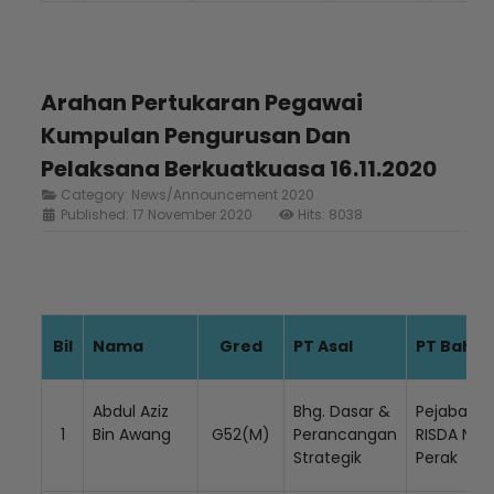
Arahan Pertukaran Pegawai
Kumpulan Pengurusan Dan
Pelaksana Berkuatkuasa 16.11.2020
Category:
News/Announcement 2020
Published: 17 November 2020
Hits: 8038
Bil
Nama
Gred
PT Asal
PT Bahar
Abdul Aziz
Bhg. Dasar &
Pejabat
1
Bin Awang
G52(M)
Perancangan
RISDA Neg
Strategik
Perak