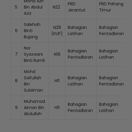
Mohd Azri
PRD
PRD Pahang
5
Bin Abdul
N22
Jerantut
Timur
Aziz
Salehah
N29
Bahagian
Bahagian
6
Binti
(KUP)
Latihan
Pentadbiran
Bujang
Nor
Loading AiRIS...
Bahagian
Bahagian
7
Syazwani
N19
Pentadbiran
Latihan
Binti Ramli
Mohd
Saifullah
Bahagian
Bahagian
8
H11
Bin
Latihan
Pentadbiran
Sulaiman
Muhamad
Bahagian
Bahagian
9
Aiman Bin
H11
Pentadbiran
Latihan
Abdullah