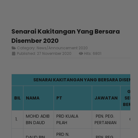
Senarai Kakitangan Yang Bersara
Disember 2020
Category:
News/Announcement 2020
Published: 27 November 2020
Hits: 6801
SENARAI KAKITANGAN YANG BERSARA DISEMBE
GRE
BIL
NAMA
PT
JAWATAN
SEMA
BERSA
MOHD ADIB
PRD KUALA
PEN. PEG.
1.
G32
BIN DAUD
PILAH
PERTANIAN
PRD N.
DAUD BIN
PEN. PEG.