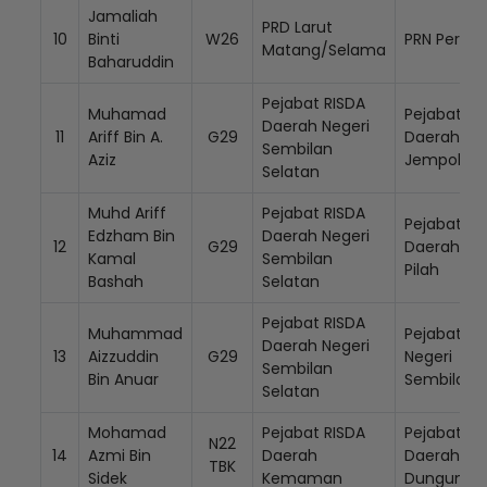
Jamaliah
PRD Larut
10
Binti
W26
PRN Perak
Matang/Selama
Baharuddin
Pejabat RISDA
Muhamad
Pejabat RI
Daerah Negeri
11
Ariff Bin A.
G29
Daerah
Sembilan
Aziz
Jempol
Selatan
Muhd Ariff
Pejabat RISDA
Pejabat RI
Edzham Bin
Daerah Negeri
12
G29
Daerah Ku
Kamal
Sembilan
Pilah
Bashah
Selatan
Pejabat RISDA
Muhammad
Pejabat RI
Daerah Negeri
13
Aizzuddin
G29
Negeri
Sembilan
Bin Anuar
Sembilan
Selatan
Mohamad
Pejabat RISDA
Pejabat RI
N22
14
Azmi Bin
Daerah
Daerah
TBK
Sidek
Kemaman
Dungun