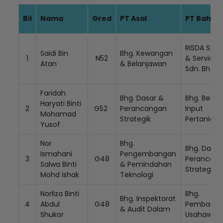
Bil
Nama
Gred
PT Asal
PT Bahar
RISDA Secu
Saidi Bin
Bhg. Kewangan
1
N52
& Services
Atan
& Belanjawan
Sdn. Bhd.
Faridah
Bhg. Dasar &
Bhg. Bekal
Haryati Binti
2
G52
Perancangan
Input
Mohamad
Strategik
Pertanian
Yusof
Nor
Bhg.
Bhg. Dasar
Ismahani
Pengembangan
3
G48
Perancan
Salwa Binti
& Pemindahan
Strategik
Mohd Ishak
Teknologi
Norliza Binti
Bhg.
Bhg. Inspektorat
4
Abdul
G48
Pembangu
& Audit Dalam
Shukor
Usahawan