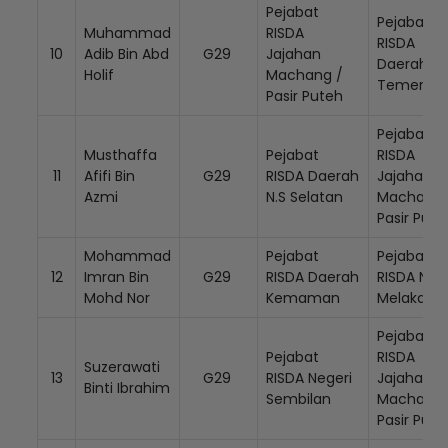
Pejabat
Pejabat
Muhammad
RISDA
RISDA
10
Adib Bin Abd
G29
Jajahan
Daerah
Holif
Machang /
Temerlo
Pasir Puteh
Pejabat
Musthaffa
Pejabat
RISDA
11
Afifi Bin
G29
RISDA Daerah
Jajahan
Azmi
N.S Selatan
Machang 
Pasir Put
Mohammad
Pejabat
Pejabat
12
Imran Bin
G29
RISDA Daerah
RISDA Neg
Mohd Nor
Kemaman
Melaka
Pejabat
Pejabat
RISDA
Suzerawati
13
G29
RISDA Negeri
Jajahan
Binti Ibrahim
Sembilan
Machang 
Pasir Put