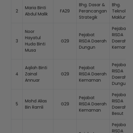
Bhg. Dasar &
Bhg.
Maria Binti
2
FA29
Perancangan
Teknologi
Abdul Malik
Strategik
Maklumat
Pejabat
Noor
Pejabat
RISDA
Hayatul
3
G29
RISDA Daerah
Daerah
Huda Binti
Dungun
Kemam
Musa
Pejabat
Aqilah Binti
Pejabat
RISDA
4
Zainal
G29
RISDA Daerah
Daerah
Annuar
Kemaman
Dungun
Pejabat
Pejabat
Mohd Alias
RISDA
5
G29
RISDA Daerah
Bin Ramli
Daerah
Kemaman
Besut
Pejabat
RISDA