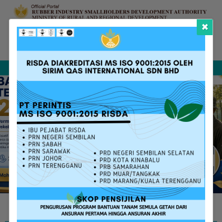
×
Complaint &
FAQ
Contact Us
Sitemap
Feedback
Search
RISDA SERVICES