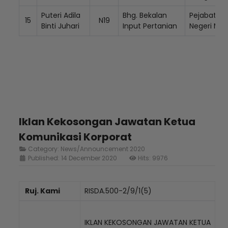
Puteri Adila
Bhg. Bekalan
Pejabat RI
15
N19
Binti Juhari
Input Pertanian
Negeri Mel
Iklan Kekosongan Jawatan Ketua
Komunikasi Korporat
Category:
News/Announcement 2020
Published: 14 December 2020
Hits: 9976
Ruj. Kami
RISDA.500-2/9/1(5)
IKLAN KEKOSONGAN JAWATAN KETUA