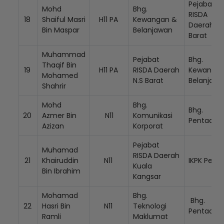
Pejabat
Mohd
Bhg.
RISDA
18
Shaiful Masri
H11 PA
Kewangan &
Daerah N.
Bin Maspar
Belanjawan
Barat
Muhammad
Pejabat
Bhg.
Thaqif Bin
19
H11 PA
RISDA Daerah
Kewangan
Mohamed
N.S Barat
Belanjaw
Shahrir
Mohd
Bhg.
Bhg.
20
Azmer Bin
N11
Komunikasi
Pentadbi
Azizan
Korporat
Pejabat
Muhamad
RISDA Daerah
21
Khairuddin
N11
IKPK Pera
Kuala
Bin Ibrahim
Kangsar
Mohamad
Bhg.
Bhg.
22
Hasri Bin
N11
Teknologi
Pentadbir
Ramli
Maklumat