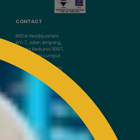
CONTACT
RISDA Headquarters
Km 7, Jalan Ampang,
Karung Berkunci 11067,
50990 Kuala Lumpur.
Tel : +603-4256 4022
Fax : +603- 4257 6726
EXTERNAL LINK
Disclaimer
Privacy and Security Policy