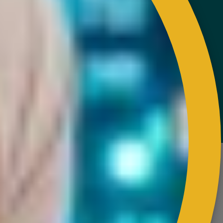
FAQs
Helps & Support
Sitemap
VISITORS COUNTER
Latest Update : 05-August-2026.
COPYRIGHT RESERVED 2023 @ RUBBER INDUSTRY
SMALLHOLDERS DEVELOPMENT AUTHORITY