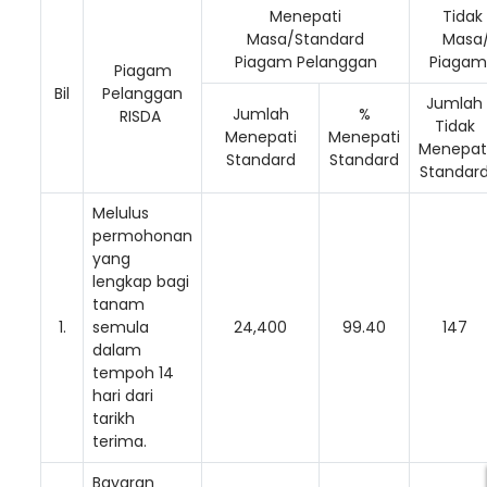
Menepati
Tidak
Masa/Standard
Masa
Piagam Pelanggan
Piagam
Piagam
Bil
Pelanggan
Jumlah
Jumlah
%
RISDA
Tidak
Menepati
Menepati
Menepat
Standard
Standard
Standar
Melulus
permohonan
yang
lengkap bagi
tanam
1.
semula
24,400
99.40
147
dalam
tempoh 14
hari dari
tarikh
terima.
Bayaran