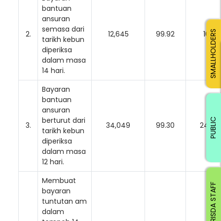
bantuan
ansuran
semasa dari
SMALLHOLDERS
2.
12,645
99.92
10
tarikh kebun
diperiksa
dalam masa
14 hari.
Bayaran
bantuan
ansuran
berturut dari
PUBLIC
3.
34,049
99.30
240
tarikh kebun
diperiksa
dalam masa
12 hari.
Membuat
RISDA STAFF
bayaran
tuntutan am
dalam