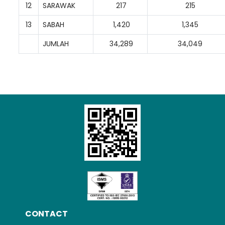
12
SARAWAK
217
215
13
SABAH
1,420
1,345
JUMLAH
34,289
34,049
CONTACT