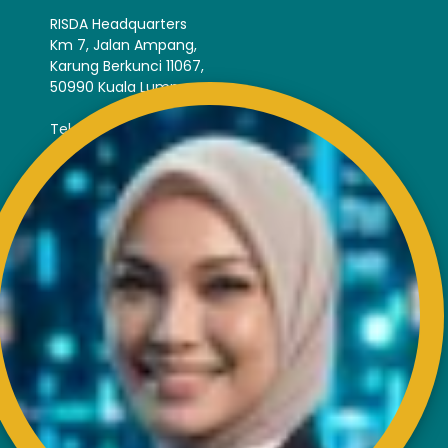
RISDA Headquarters
Km 7, Jalan Ampang,
Karung Berkunci 11067,
50990 Kuala Lumpur.
Tel : +603-4256 4022
Fax : +603- 4257 6726
EXTERNAL LINK
Disclaimer
Privacy and Security Policy
FAQs
Helps & Support
Sitemap