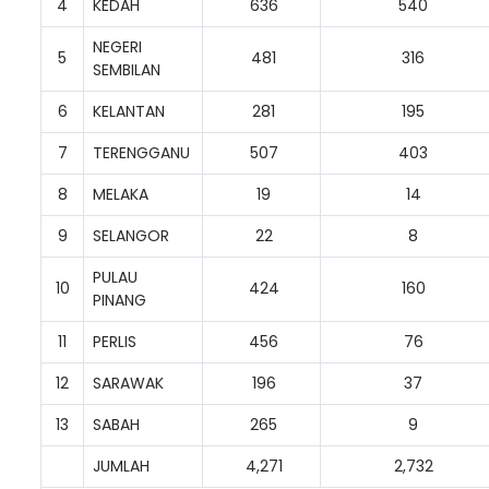
4
KEDAH
636
540
NEGERI
5
481
316
SEMBILAN
6
KELANTAN
281
195
7
TERENGGANU
507
403
8
MELAKA
19
14
9
SELANGOR
22
8
PULAU
10
424
160
PINANG
11
PERLIS
456
76
12
SARAWAK
196
37
13
SABAH
265
9
JUMLAH
4,271
2,732