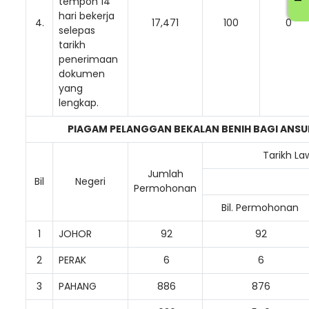
tempoh 14
hari bekerja
4.
17,471
100
0
selepas
tarikh
penerimaan
dokumen
yang
lengkap.
PIAGAM PELANGGAN BEKALAN BENIH BAGI ANS
Tarikh La
Jumlah
Bil
Negeri
Permohonan
Bil. Permohonan
1
JOHOR
92
92
2
PERAK
6
6
3
PAHANG
886
876