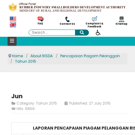
Complaint &
FAQ
Contact Us
Sitemap
Feedback
Search
Home
About RISDA
Pencapaian Piagam Pelanggan
Tahun 2015
Jun
Category:
Tahun 2015
Published: 27 July 2015
Hits: 6859
LAPORAN PENCAPAIAN PIAGAM PELANGGAN RIS