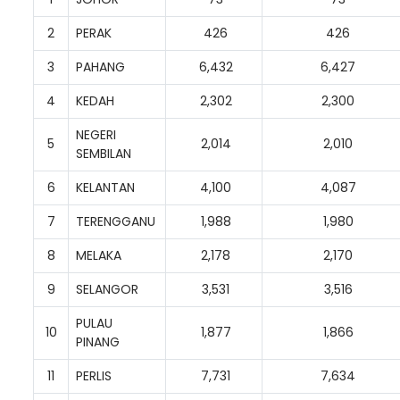
2
PERAK
426
426
3
PAHANG
6,432
6,427
4
KEDAH
2,302
2,300
NEGERI
5
2,014
2,010
SEMBILAN
6
KELANTAN
4,100
4,087
7
TERENGGANU
1,988
1,980
8
MELAKA
2,178
2,170
9
SELANGOR
3,531
3,516
PULAU
10
1,877
1,866
PINANG
11
PERLIS
7,731
7,634