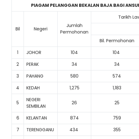
PIAGAM PELANGGAN BEKALAN BAJA BAGI ANS
Tarikh La
Jumlah
Bil
Negeri
Permohonan
Loading AiRIS...
Bil. Permohonan
1
JOHOR
104
104
2
PERAK
34
34
3
PAHANG
580
574
4
KEDAH
1,275
1,183
NEGERI
5
26
25
SEMBILAN
6
KELANTAN
874
759
7
TERENGGANU
434
355