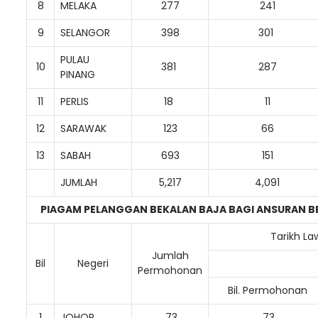
8
MELAKA
277
241
9
SELANGOR
398
301
PULAU
10
381
287
PINANG
11
PERLIS
18
11
12
SARAWAK
123
66
13
SABAH
693
151
JUMLAH
5,217
4,091
PIAGAM PELANGGAN BEKALAN BAJA BAGI ANSURAN 
Tarikh La
Jumlah
Bil
Negeri
Permohonan
Bil. Permohonan
1
JOHOR
73
73