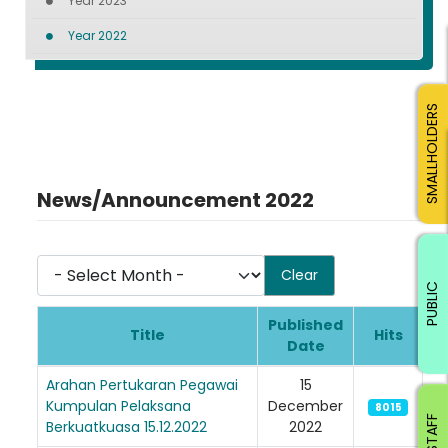
Year 2023
Year 2022
SMALLHOLDERS
News/Announcement 2022
- Select Month -
Clear
PUBLIC
Published
Title
Hits
Date
Articles
Arahan Pertukaran Pegawai
15
Kumpulan Pelaksana
December
8015
Berkuatkuasa 15.12.2022
2022