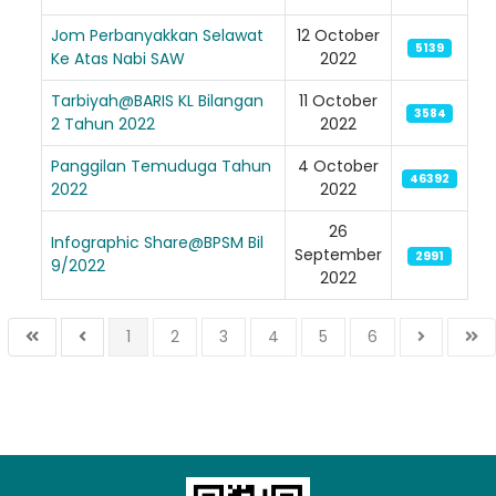
Loading AiRIS...
Jom Perbanyakkan Selawat
12 October
5139
Ke Atas Nabi SAW
2022
Tarbiyah@BARIS KL Bilangan
11 October
3584
2 Tahun 2022
2022
Panggilan Temuduga Tahun
4 October
46392
2022
2022
26
Infographic Share@BPSM Bil
September
2991
9/2022
2022
1
2
3
4
5
6