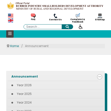
Complaint &
FAQ
Contact Us
Sitemap
Feedback
Search
Home
Announcement
Announcement
Year 2026
Year 2025
Year 2024