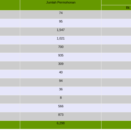
Jumlah Permohonan
Bil
74
95
1,547
1,021
700
935
Lo
309
40
94
36
8
566
873
6,298