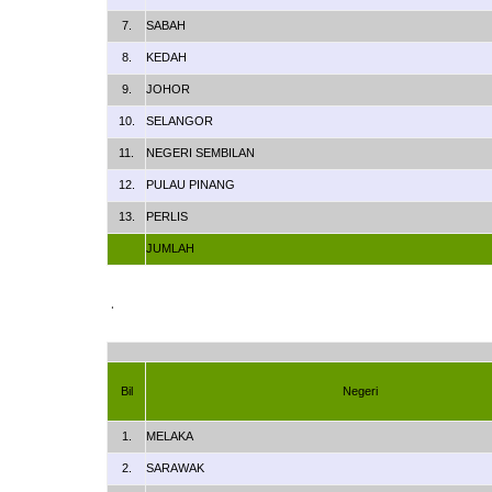
7.
SABAH
8.
KEDAH
9.
JOHOR
10.
SELANGOR
11.
NEGERI SEMBILAN
12.
PULAU PINANG
13.
PERLIS
JUMLAH
.
Bil
Negeri
1.
MELAKA
2.
SARAWAK