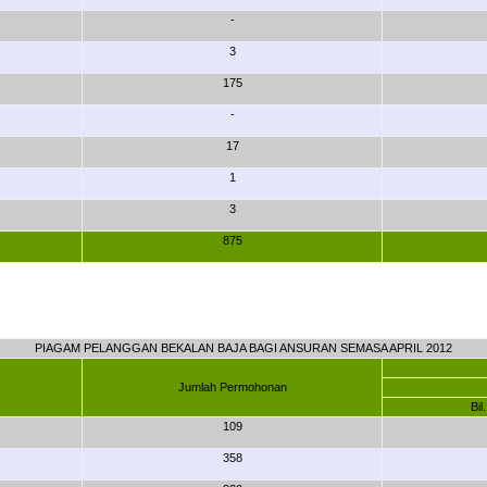
-
3
175
-
17
1
3
875
PIAGAM PELANGGAN BEKALAN BAJA BAGI ANSURAN SEMASA APRIL 2012
Jumlah Permohonan
Bi
109
358