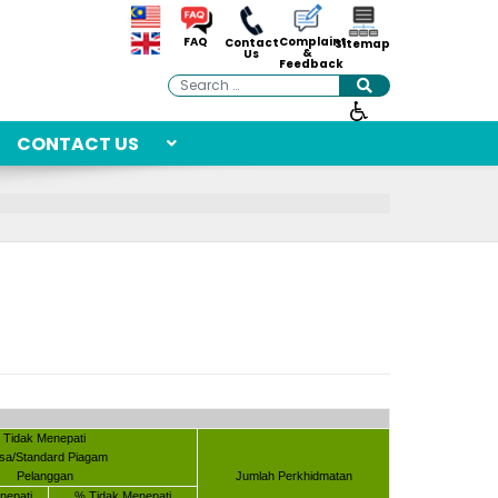
Complaint
FAQ
Contact
Sitemap
&
Us
Feedback
Search
CONTACT US
Tidak Menepati
sa/Standard Piagam
Pelanggan
Jumlah Perkhidmatan
nepati
% Tidak Menepati