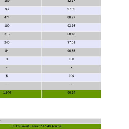
189
82.17
93
97.89
474
88.27
109
93.16
315
68.18
245
97.61
84
96.55
3
100
-
-
5
100
-
-
1,946
86.14
2
Tarikh Lawat - Tarikh SPS40 Terima