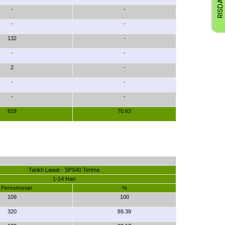
-
-
-
-
132
-
-
-
2
-
-
-
-
-
618
70.63
Tarikh Lawat - SPS40 Terima
1-14 Hari
l. Permohonan
%
109
100
320
89.39