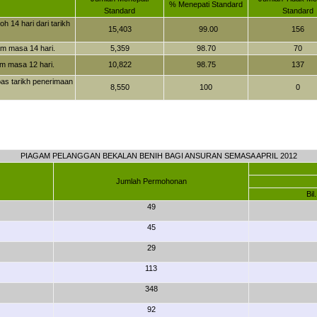
% Menepati Standard
Standard
Standard
 14 hari dari tarikh
15,403
99.00
156
am masa 14 hari.
5,359
98.70
70
am masa 12 hari.
10,822
98.75
137
as tarikh penerimaan
8,550
100
0
PIAGAM PELANGGAN BEKALAN BENIH BAGI ANSURAN SEMASA APRIL 2012
Jumlah Permohonan
Bi
49
45
29
113
348
92