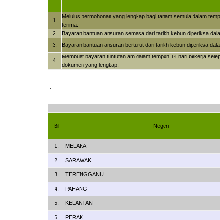
Melulus permohonan yang lengkap bagi tanam semula dalam tempoh
1.
terima.
2.
Bayaran bantuan ansuran semasa dari tarikh kebun diperiksa dal
3.
Bayaran bantuan ansuran berturut dari tarikh kebun diperiksa dal
Membuat bayaran tuntutan am dalam tempoh 14 hari bekerja selep
4.
dokumen yang lengkap.
.
Bil
Negeri
1.
MELAKA
2.
SARAWAK
3.
TERENGGANU
4.
PAHANG
5.
KELANTAN
6.
PERAK