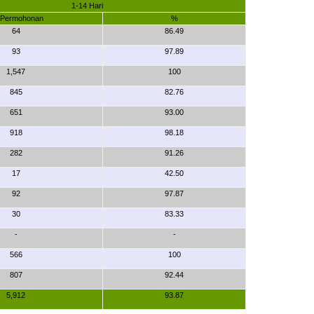
1-14 Hari
. Permohonan
%
64
86.49
93
97.89
1,547
100
845
82.76
651
93.00
918
98.18
ading AiRIS...
282
91.26
17
42.50
92
97.87
30
83.33
-
-
566
100
807
92.44
5,912
93.87