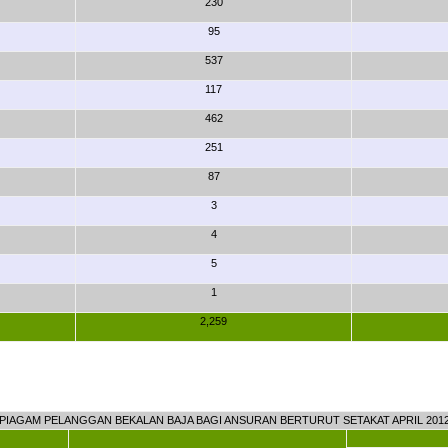
230
95
537
117
462
251
87
3
4
5
1
2,259
PIAGAM PELANGGAN BEKALAN BAJA BAGI ANSURAN BERTURUT SETAKAT APRIL 201