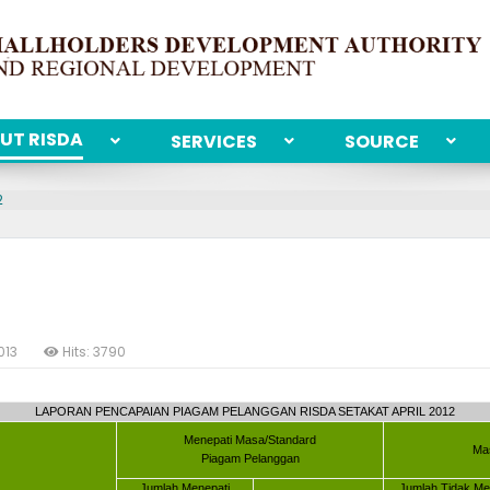
UT RISDA
SERVICES
SOURCE
2
013
Hits: 3790
LAPORAN PENCAPAIAN PIAGAM PELANGGAN RISDA SETAKAT APRIL 2012
Menepati Masa/Standard
Ma
Piagam Pelanggan
Jumlah Menepati
Jumlah Tidak Me