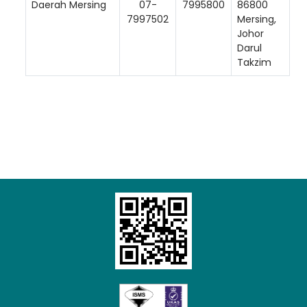
Daerah Mersing
07-
7995800
86800
7997502
Mersing,
Johor
Darul
Takzim