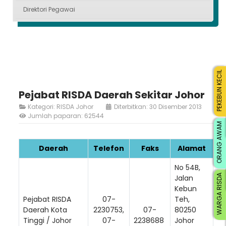
Direktori Pegawai
PEKEBUN KECIL
Pejabat RISDA Daerah Sekitar Johor
Kategori:
RISDA Johor
Diterbitkan: 30 Disember 2013
Jumlah paparan: 62544
ORANG AWAM
Daerah
Telefon
Faks
Alamat
No 54B,
WARGA RISDA
Jalan
Kebun
Pejabat RISDA
07-
Teh,
Daerah Kota
2230753,
07-
80250
Tinggi / Johor
07-
2238688
Johor