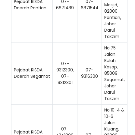
Pejabat RISDA
07-
07-
Mesjid,
Daerah Pontian
6871489
6871544
82000
Pontian,
Johor
Darul
Takzim
No.75,
Jalan
Buluh
07-
Kasap,
Pejabat RISDA
9312300,
07-
85009
Daerah Segamat
07-
9316300
Segamat,
9312301
Johor
Darul
Loading AiRIS...
Takzim
No.10-4 &
10-6
Jalan
07-
Kluang,
Pejabat RISDA