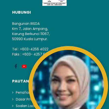
HUBUNGI
Bangunan RISDA
Km 7, Jalan Ampang,
Karung Berkunci 11067,
50990 Kuala Lumpur.
Tel : +603-4256 4022
Faks : +603- 4257 6726
PAUTAN LUAR
Penafian
Dasar Privasi dan Keselamatan
Soalan Lazim