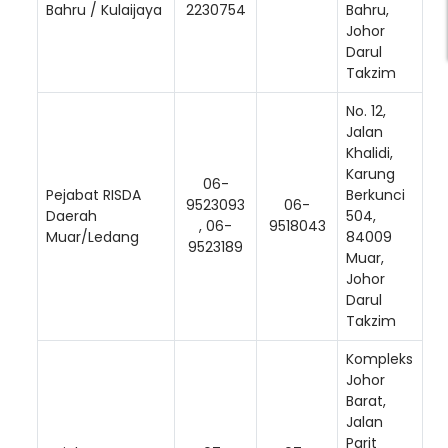
Bahru / Kulaijaya
2230754
Bahru,
Johor
Darul
Takzim
No. 12,
Jalan
Khalidi,
Karung
06-
Pejabat RISDA
Berkunci
9523093
06-
Daerah
504,
, 06-
9518043
Muar/Ledang
84009
9523189
Muar,
Johor
Darul
Takzim
Kompleks
Johor
Barat,
Jalan
Parit