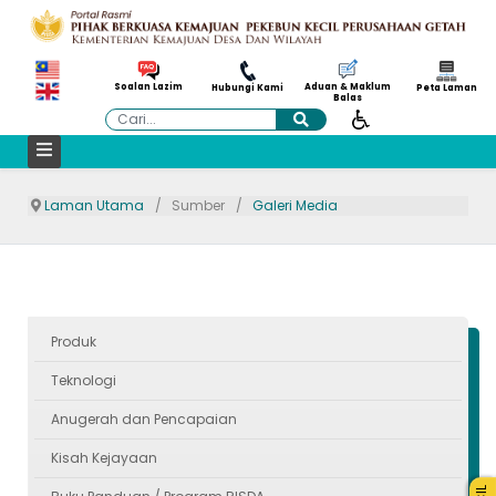
Aduan & Maklum
Soalan Lazim
Hubungi Kami
Peta Laman
Balas
Cari
Laman Utama
Sumber
Galeri Media
Produk
Teknologi
Anugerah dan Pencapaian
Kisah Kejayaan