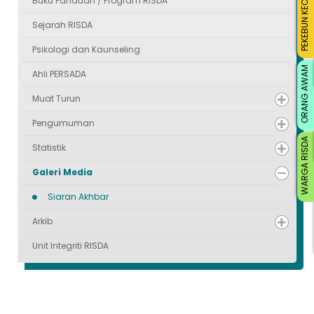
PEKEBUN KECIL
Buku Panduan / Program RISDA
Sejarah RISDA
Psikologi dan Kaunseling
ORANG AWAM
Ahli PERSADA
Muat Turun
Pengumuman
WARGA RISDA
Statistik
Galeri Media
Siaran Akhbar
Arkib
Unit Integriti RISDA