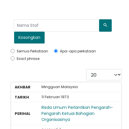
Cari
Kosongkan
Semua Perkataan
Apa-apa perkataan
Exact phrase
Papar #
Mingguan Malaysia
11 Februari 1973
Risda Umum Perlantikan Pengarah-
Loading AiRIS...
Pengarah Ketuai Bahagian
Organisasinya