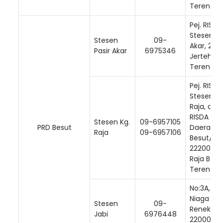
Terengga
Pej. RISDA
Stesen Pa
Stesen
09-
Akar, 220
Pasir Akar
6975346
Jerteh,
Terengga
Pej. RISDA
Stesen Kg
Raja, d/a 
RISDA
Stesen Kg.
09-6957105
PRD Besut
Daerah
Raja
09-6957106
Besut/ Se
22200 Kg.
Raja Besu
Loading AiRIS...
Terengga
No:3A, Ru
Niaga 2 T
Stesen
09-
Renek,
Jabi
6976448
22000 Jer