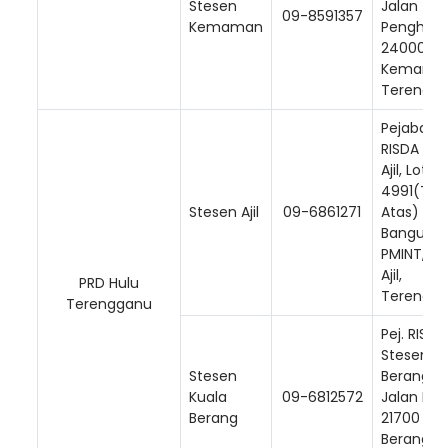
Stesen
Jalan
09-8591357
Kemaman
Penghibu
24000,
Kemama
Terengga
Pejabat
RISDA St
Ajil, Lot PT
4991(Tin
Stesen Ajil
09-6861271
Atas)
Banguna
PMINT, 21
Ajil,
PRD Hulu
Terengga
Terengganu
Pej. RISDA
Stesen K.
Stesen
Berang, 4
Kuala
09-6812572
Jalan Bes
Berang
21700 Kua
Berang, H