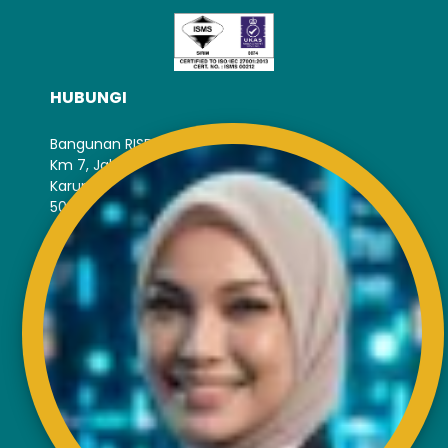
HUBUNGI
Bangunan RISDA
Km 7, Jalan Ampang,
Karung Berkunci 11067,
50990 Kuala Lumpur.
Tel : +603-4256 4022
Faks : +603- 4257 6726
PAUTAN LUAR
Penafian