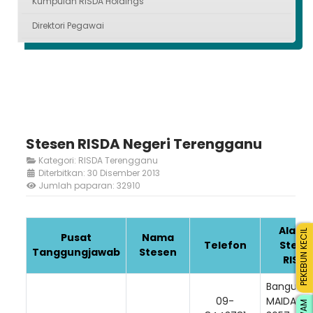
Kumpulan RISDA Holdings
Direktori Pegawai
Stesen RISDA Negeri Terengganu
Kategori:
RISDA Terengganu
Diterbitkan: 30 Disember 2013
Jumlah paparan: 32910
Alama
PEKEBUN KECIL
Pusat
Nama
Telefon
Stese
Tanggungjawab
Stesen
RISDA
Banguna
09-
MAIDAM, 