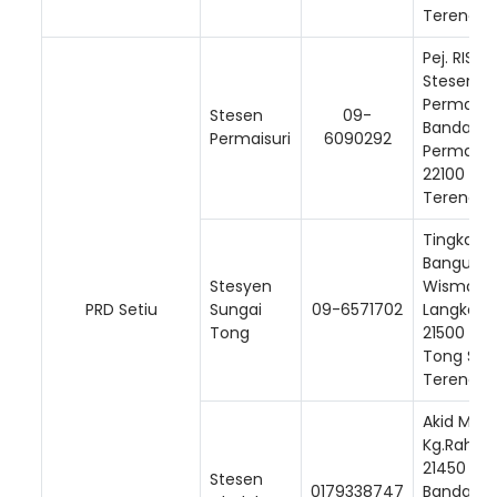
Terengga
Pej. RISDA
Stesen
Permaisur
Stesen
09-
Bandar
Permaisuri
6090292
Permaisur
22100 Seti
Terengga
Tingkat 1.
Banguna
Stesyen
Wisma Sr
PRD Setiu
Sungai
09-6571702
Langkap,
Tong
21500 Sun
Tong Seti
Terengga
Akid MARA
Kg.Rahm
21450
Stesen
0179338747
Bandar