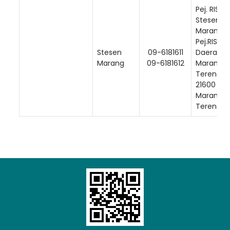
Pej. RISDA
Stesen
Marang, 
Pej.RISDA
Stesen
09-6181611
Daerah
Marang
09-6181612
Marang/K
Terengga
21600
Marang,
Terengga