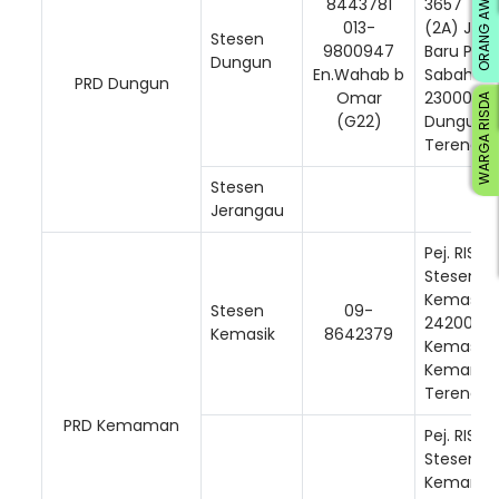
ORANG AWAM
8443781
3657
013-
(2A) Jala
Stesen
9800947
Baru Pak
Dungun
En.Wahab b
Sabah,
PRD Dungun
Omar
23000
WARGA RISDA
(G22)
Dungun,
Terengg
Stesen
Jerangau
Pej. RISDA
Stesen
Kemasik,
Stesen
09-
24200
Kemasik
8642379
Kemasik,
Kemama
Terengga
PRD Kemaman
Pej. RISDA
Stesen
Kemama