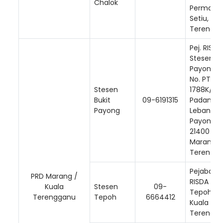
Chalok
Permaisur
Setiu,
Terengga
Pej. RISDA
Stesen Bk
Payong d
No. PT
Stesen
1788K/521
Bukit
09-6191315
Padang
Payong
Leban, Bu
Payong,
21400
Marang,
Terengga
Pejabat
PRD Marang /
RISDA St
Kuala
Stesen
09-
Tepoh, 2
Terengganu
Tepoh
6664412
Kuala
Terengga