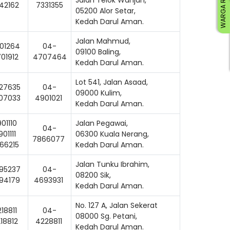
WARGA RISDA
42162
7331355
05200 Alor Setar,
Kedah Darul Aman.
Jalan Mahmud,
01264
04-
09100 Baling,
01912
4707464
Kedah Darul Aman.
Lot 541, Jalan Asaad,
27635
04-
09000 Kulim,
07033
4901021
Kedah Darul Aman.
01110
Jalan Pegawai,
04-
01111
06300 Kuala Nerang,
7866077
ading AiRIS...
66215
Kedah Darul Aman.
Jalan Tunku Ibrahim,
95237
04-
08200 Sik,
94179
4693931
Kedah Darul Aman.
No. 127 A, Jalan Sekerat
18811
04-
08000 Sg. Petani,
18812
4228811
Kedah Darul Aman.