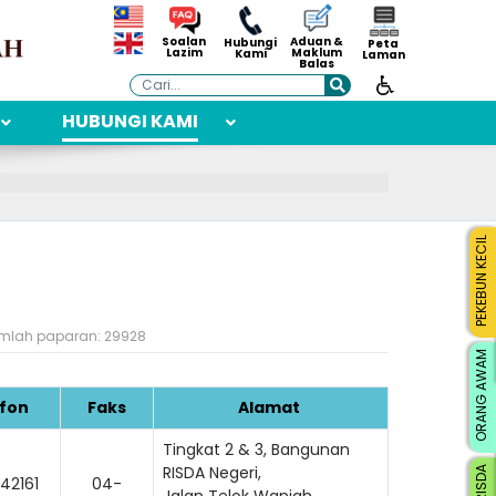
Aduan &
Soalan
Hubungi
Peta
Maklum
Lazim
Kami
Laman
Balas
Cari
HUBUNGI KAMI
PEKEBUN KECIL
mlah paparan: 29928
ORANG AWAM
fon
Faks
Alamat
Tingkat 2 & 3, Bangunan
RISDA Negeri,
42161
04-
Jalan Telok Wanjah,