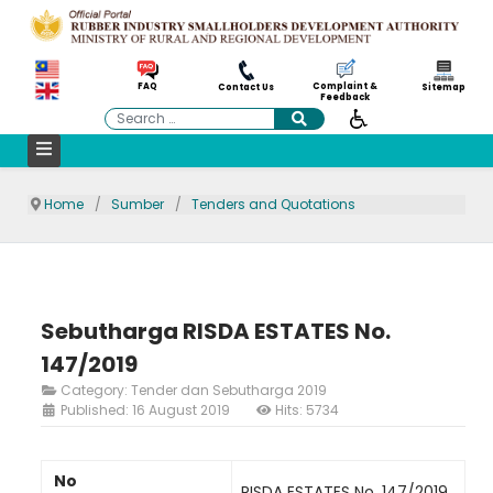
Complaint &
FAQ
Contact Us
Sitemap
Feedback
Search
Home
Sumber
Tenders and Quotations
Sebutharga RISDA ESTATES No.
147/2019
Category:
Tender dan Sebutharga 2019
Published: 16 August 2019
Hits: 5734
No
RISDA ESTATES No. 147/2019,