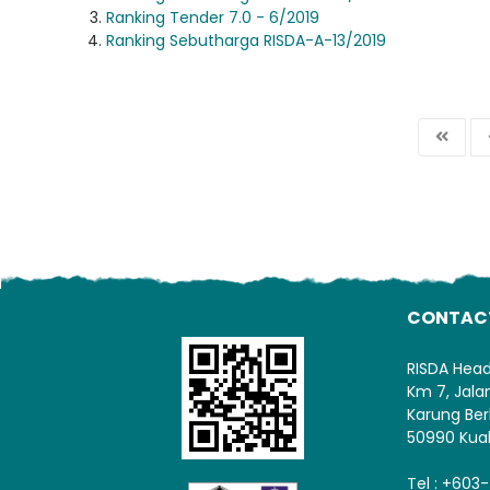
Ranking Tender 7.0 - 6/2019
Ranking Sebutharga RISDA-A-13/2019
CONTAC
RISDA Hea
Km 7, Jal
Karung Ber
50990 Kua
Tel : +603