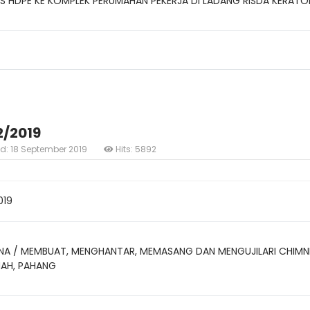
IS HDPE KE KOMPLEK PERUMAHAN PEKERJA DI LADANG RISDA KERAT
2/2019
ed: 18 September 2019
Hits: 5892
019
A / MEMBUAT, MENGHANTAR, MEMASANG DAN MENGUJILARI CHIMNEY 
AH, PAHANG