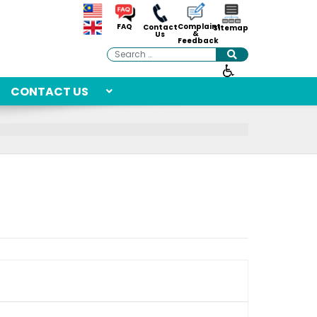
Complaint
FAQ
Contact
Sitemap
&
Us
Feedback
Search
CONTACT US