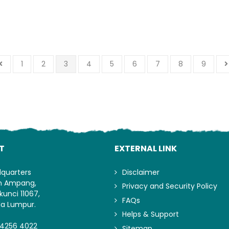
1
2
3
4
5
6
7
8
9
T
EXTERNAL LINK
dquarters
Disclaimer
an Ampang,
Privacy and Security Policy
kunci 11067,
FAQs
la Lumpur.
Helps & Support
-4256 4022
Sitemap