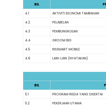
BIL
P
4.1
AKTIVITI EKONOMI TAMBAHAN
4.2
PELABELAN
4.3
PEMBUNGKUSAN
4.4
GROOM BIG
4.5
RISSMART MOBILE
4.6
LAIN-LAIN (NYATAKAN)
BIL
P
5.1
PROGRAM RISDA YANG DISERTAI
5.2
PEKERJAAN UTAMA