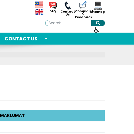
Complaint
FAQ
Contact
Sitemap
&
Us
Feedback
Search
CONTACT US
MAKLUMAT