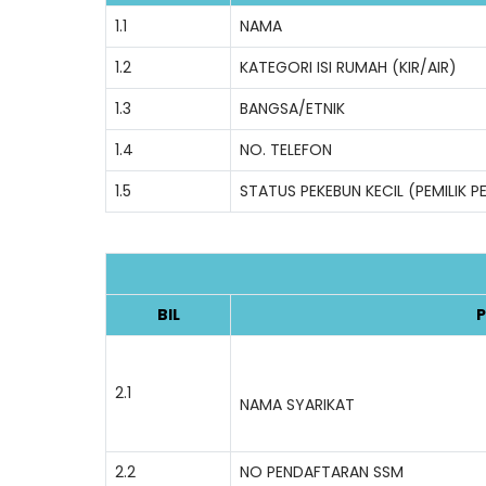
1.1
NAMA
1.2
KATEGORI ISI RUMAH (KIR/AIR)
1.3
BANGSA/ETNIK
1.4
NO. TELEFON
1.5
STATUS PEKEBUN KECIL (PEMILIK 
BIL
P
2.1
NAMA SYARIKAT
2.2
NO PENDAFTARAN SSM