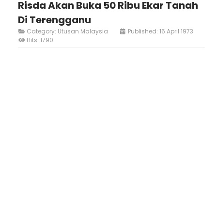
Risda Akan Buka 50 Ribu Ekar Tanah
Di Terengganu
Category:
Utusan Malaysia
Published: 16 April 1973
Hits: 1790
Loading AiRIS...