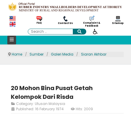
Complaint &
FAQ
Contact Us
Sitemap
Feedback
Search
Home
Sumber
Galeri Media
Siaran Akhbar
20 Mohon Bina Pusat Getah
Kelompok Dari Risda
Category:
Utusan Malaysia
Published: 16 February 1974
Hits: 2009