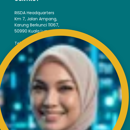
RISDA Headquarters
Km 7, Jalan Ampang,
Karung Berkunci 11067,
50990 Kuala Lumpur.
Tel : +603-4256 4022
Fax : +603- 4257 6726
EXTERNAL LINK
Disclaimer
Privacy and Security Policy
FAQs
Helps & Support
Sitemap