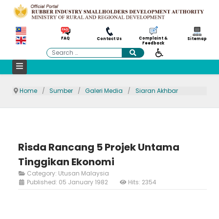
Complaint &
FAQ
Contact Us
Sitemap
Feedback
Search
Home
Sumber
Galeri Media
Siaran Akhbar
Risda Rancang 5 Projek Untama
Tinggikan Ekonomi
Category:
Utusan Malaysia
Published: 05 January 1982
Hits: 2354