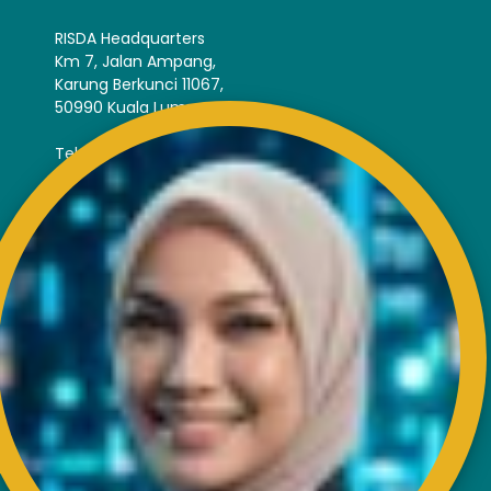
RISDA Headquarters
Km 7, Jalan Ampang,
Karung Berkunci 11067,
50990 Kuala Lumpur.
Tel : +603-4256 4022
Fax : +603- 4257 6726
EXTERNAL LINK
Disclaimer
Privacy and Security Policy
FAQs
Helps & Support
Sitemap