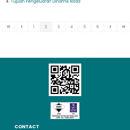
Tujuan Pengeluaran Dinamis Risda
1
2
3
4
5
6
CONTACT