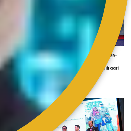
APC
Bulan Oktober 2019 bagi Kategori Gred 29-
44,
dianugerahkan
kepada En. Muhamad Hisham Bin Abdul Jalil dari
Bahagian Teknologi Maklumat.