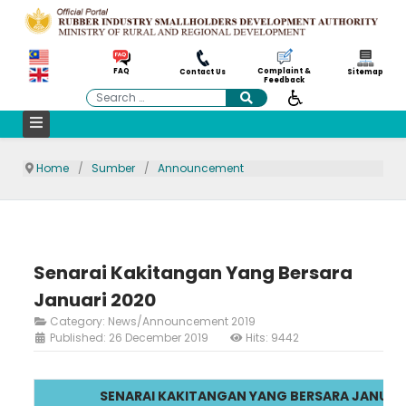
Complaint &
FAQ
Contact Us
Sitemap
Feedback
Search
Home
Sumber
Announcement
Senarai Kakitangan Yang Bersara
Januari 2020
Category:
News/Announcement 2019
Published: 26 December 2019
Hits: 9442
SENARAI KAKITANGAN YANG BERSARA JANUAR