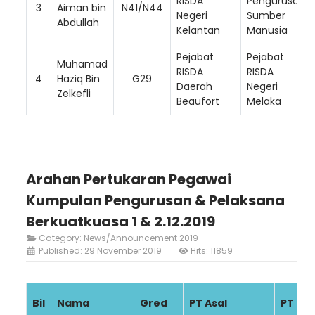
RISDA
Pengurusan
3
Aiman bin
N41/N44
Negeri
Sumber
Abdullah
Kelantan
Manusia
Pejabat
Pejabat
Muhamad
RISDA
RISDA
4
Haziq Bin
G29
Daerah
Negeri
Zelkefli
Beaufort
Melaka
Arahan Pertukaran Pegawai
Kumpulan Pengurusan & Pelaksana
Berkuatkuasa 1 & 2.12.2019
Category:
News/Announcement 2019
Published: 29 November 2019
Hits: 11859
Bil
Nama
Gred
PT Asal
PT Ba