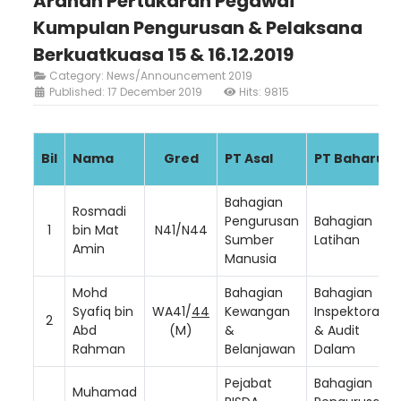
Arahan Pertukaran Pegawai
Kumpulan Pengurusan & Pelaksana
Berkuatkuasa 15 & 16.12.2019
Category:
News/Announcement 2019
Published: 17 December 2019
Hits: 9815
Bil
Nama
Gred
PT Asal
PT Baharu
Bahagian
Rosmadi
Pengurusan
Bahagian
1
bin Mat
N41/N44
Sumber
Latihan
Amin
Manusia
Mohd
Bahagian
Bahagian
Syafiq bin
WA41/
44
Kewangan
Inspektorat
2
Abd
(M)
&
& Audit
Rahman
Belanjawan
Dalam
Pejabat
Bahagian
Muhamad