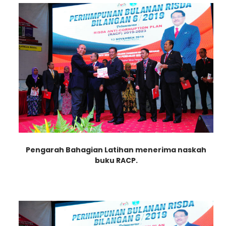
Pengarah Bahagian Latihan
menerima naskah
b
uku RACP.