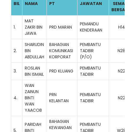
BIL
NAMA
PT
JAWATAN
SEMASA
BERSARA
MAT
PEMANDU
1.
ZAKRI BIN
PRD MARAN
H14
KENDERAAN
JAWA
SHARUDIN
BAHAGIAN
PEMBANTU
2.
BIN
KOMUNIKASI
TADBIR
N28
ABDULLAH
KORPORAT
(P/O)
ROSLAN
PEMBANTU
3.
PRD KLUANG
N22
BIN ISMAIL
TADBIR
WAN
ZAINUN
PRN
PEMBANTU
4.
BINTI
N22
KELANTAN
TADBIR
WAN
YAACOB
BAHAGIAN
PARIDAH
PEMBANTU
KEWANGAN
5.
BINTI
TADBIR
W28