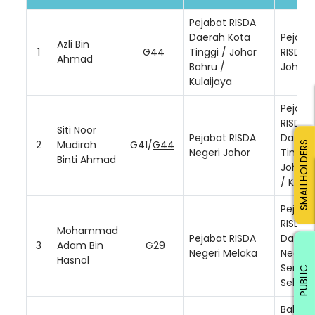
Pejabat RISDA
Daerah Kota
Pejaba
Azli Bin
1
G44
Tinggi / Johor
RISDA 
Ahmad
Bahru /
Johor
Kulaijaya
Pejaba
RISDA
Siti Noor
Pejabat RISDA
Daerah
2
Mudirah
G41/
G44
SMALLHOLDERS
Negeri Johor
Tinggi 
Binti Ahmad
Johor 
/ Kulai
Pejaba
RISDA
Mohammad
Pejabat RISDA
Daera
3
Adam Bin
G29
Negeri Melaka
Negeri
Hasnol
Sembil
PUBLIC
Selata
Bahagi