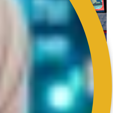
APC Bulan September 2019 bagi Kategori Gred 11–
28,
dianugerahkankepada
Pn. Noorashikin Bt Abu Bakar dariBahagian
Komunikasi Korporat.