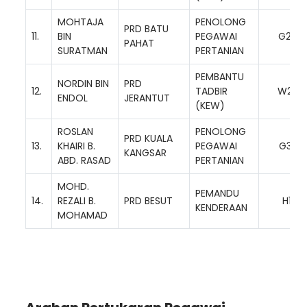
MOHTAJA
PENOLONG
PRD BATU
11.
BIN
PEGAWAI
G29
PAHAT
SURATMAN
PERTANIAN
PEMBANTU
NORDIN BIN
PRD
12.
TADBIR
W22
ENDOL
JERANTUT
(KEW)
ROSLAN
PENOLONG
PRD KUALA
13.
KHAIRI B.
PEGAWAI
G32
KANGSAR
ABD. RASAD
PERTANIAN
MOHD.
PEMANDU
14.
REZALI B.
PRD BESUT
H11
KENDERAAN
MOHAMAD