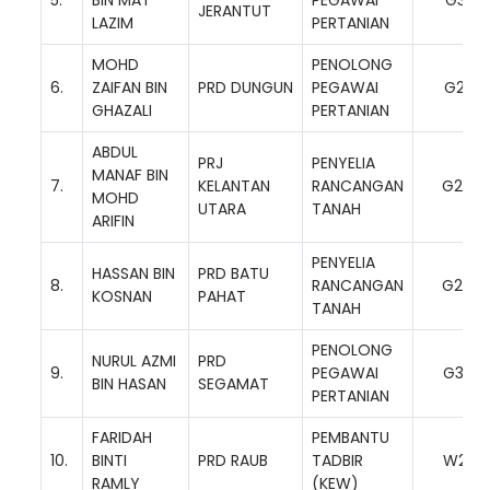
JERANTUT
LAZIM
PERTANIAN
MOHD
PENOLONG
6.
ZAIFAN BIN
PRD DUNGUN
PEGAWAI
G29
GHAZALI
PERTANIAN
ABDUL
PRJ
PENYELIA
MANAF BIN
7.
KELANTAN
RANCANGAN
G29
MOHD
UTARA
TANAH
ARIFIN
PENYELIA
HASSAN BIN
PRD BATU
8.
RANCANGAN
G29
KOSNAN
PAHAT
TANAH
PENOLONG
NURUL AZMI
PRD
9.
PEGAWAI
G32
BIN HASAN
SEGAMAT
PERTANIAN
FARIDAH
PEMBANTU
10.
BINTI
PRD RAUB
TADBIR
W22
RAMLY
(KEW)