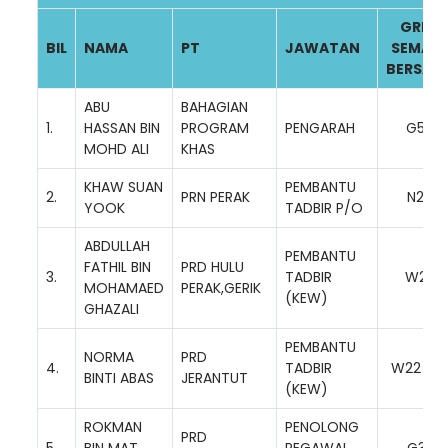
GRED
BIL
NAMA
PT
JAWATAN
SEMAS
BERSAR
ABU
BAHAGIAN
1.
HASSAN BIN
PROGRAM
PENGARAH
G54
MOHD ALI
KHAS
KHAW SUAN
PEMBANTU
2.
PRN PERAK
N26
YOOK
TADBIR P/O
ABDULLAH
PEMBANTU
FATHIL BIN
PRD HULU
3.
TADBIR
W22
MOHAMAED
PERAK,GERIK
(KEW)
GHAZALI
PEMBANTU
NORMA
PRD
4.
TADBIR
W22 TB
BINTI ABAS
JERANTUT
(KEW)
ROKMAN
PENOLONG
PRD
5.
BIN MAT
PEGAWAI
G32