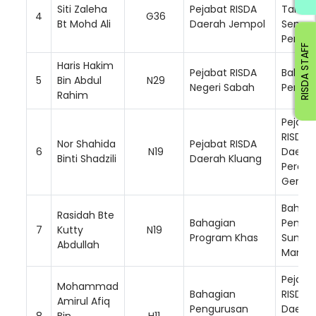
Siti Zaleha
Pejabat RISDA
Tana
4
G36
Bt Mohd Ali
Daerah Jempol
Semul
Perlad
RISDA STAFF
Haris Hakim
Pejabat RISDA
Bahagi
5
Bin Abdul
N29
Negeri Sabah
Pentad
Rahim
Pejaba
RISDA
Nor Shahida
Pejabat RISDA
6
N19
Daera
Binti Shadzili
Daerah Kluang
Perak H
Gerik
Bahagi
Rasidah Bte
Bahagian
Pengu
7
Kutty
N19
Program Khas
Sumbe
Abdullah
Manus
Pejaba
Mohammad
Bahagian
RISDA
Amirul Afiq
Pengurusan
Daera
8
Bin
H11