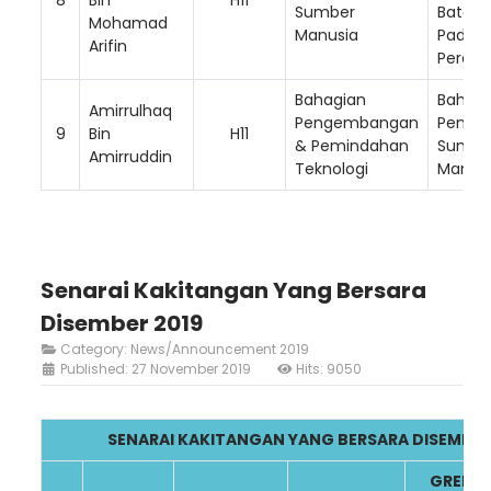
Sumber
Batan
Mohamad
Manusia
Padang
Arifin
Perak Hi
Bahagian
Bahagi
Amirrulhaq
Pengembangan
Pengu
9
Bin
H11
& Pemindahan
Sumbe
Amirruddin
Teknologi
Manus
Senarai Kakitangan Yang Bersara
Disember 2019
Category:
News/Announcement 2019
Published: 27 November 2019
Hits: 9050
SENARAI KAKITANGAN YANG BERSARA DISEMBER
GRED