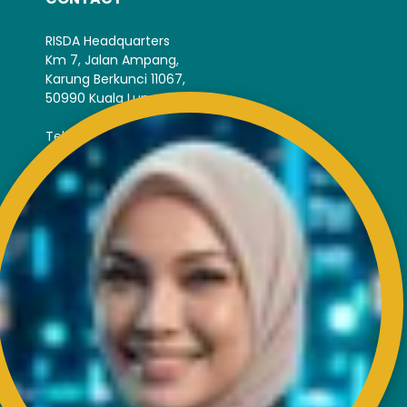
RISDA Headquarters
Km 7, Jalan Ampang,
Karung Berkunci 11067,
50990 Kuala Lumpur.
Tel : +603-4256 4022
Fax : +603- 4257 6726
EXTERNAL LINK
Disclaimer
Privacy and Security Policy
FAQs
Helps & Support
Sitemap