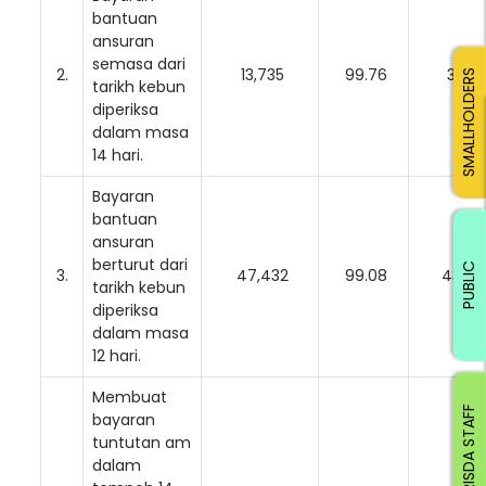
bantuan
ansuran
semasa dari
2.
13,735
99.76
33
SMALLHOLDERS
tarikh kebun
diperiksa
dalam masa
14 hari.
Bayaran
bantuan
ansuran
berturut dari
PUBLIC
3.
47,432
99.08
439
tarikh kebun
diperiksa
dalam masa
12 hari.
Membuat
RISDA STAFF
bayaran
tuntutan am
dalam