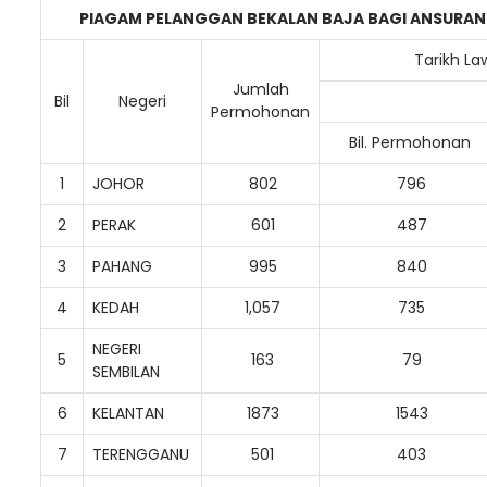
PIAGAM PELANGGAN BEKALAN BAJA BAGI ANSURA
Tarikh La
Jumlah
Bil
Negeri
Permohonan
Loading AiRIS...
Bil. Permohonan
1
JOHOR
802
796
2
PERAK
601
487
3
PAHANG
995
840
4
KEDAH
1,057
735
NEGERI
5
163
79
SEMBILAN
6
KELANTAN
1873
1543
7
TERENGGANU
501
403