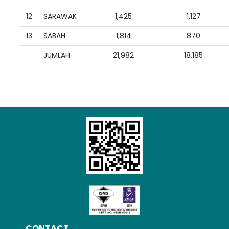
12
SARAWAK
1,425
1,127
13
SABAH
1,814
870
JUMLAH
21,982
18,185
CONTACT