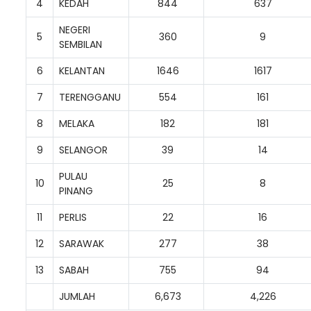
4
KEDAH
844
637
NEGERI
5
360
9
SEMBILAN
6
KELANTAN
1646
1617
7
TERENGGANU
554
161
8
MELAKA
182
181
9
SELANGOR
39
14
PULAU
10
25
8
PINANG
11
PERLIS
22
16
12
SARAWAK
277
38
13
SABAH
755
94
JUMLAH
6,673
4,226