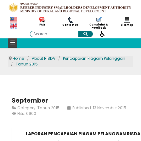
Complaint &
FAQ
Contact Us
Sitemap
Feedback
Search
Home
About RISDA
Pencapaian Piagam Pelanggan
Tahun 2015
September
Category:
Tahun 2015
Published: 13 November 2015
Hits: 6900
LAPORAN PENCAPAIAN PIAGAM PELANGGAN RISDA 