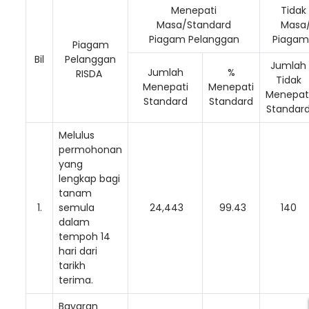
Menepati
Tidak
Masa/Standard
Masa
Piagam Pelanggan
Piagam
Piagam
Bil
Pelanggan
Jumlah
Jumlah
%
RISDA
Tidak
Menepati
Menepati
Menepat
Standard
Standard
Standar
Melulus
permohonan
yang
lengkap bagi
tanam
1.
semula
24,443
99.43
140
dalam
tempoh 14
hari dari
tarikh
terima.
Bayaran