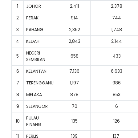
1
JOHOR
2,411
2,378
2
PERAK
914
744
3
PAHANG
2,362
1,748
4
KEDAH
2,843
2,144
NEGERI
5
658
433
SEMBILAN
6
KELANTAN
7,136
6,633
7
TERENGGANU
1,197
986
8
MELAKA
878
853
9
SELANGOR
70
6
PULAU
10
135
126
PINANG
11
PERLIS
139
137