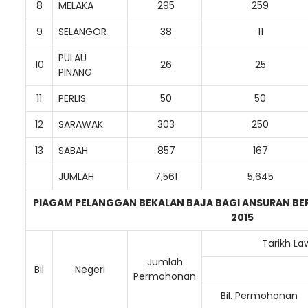
8
MELAKA
295
259
9
SELANGOR
38
11
PULAU
10
26
25
PINANG
11
PERLIS
50
50
12
SARAWAK
303
250
13
SABAH
857
167
JUMLAH
7,561
5,645
PIAGAM PELANGGAN BEKALAN BAJA BAGI ANSURAN B
2015
Tarikh La
Jumlah
Bil
Negeri
Permohonan
Bil. Permohonan