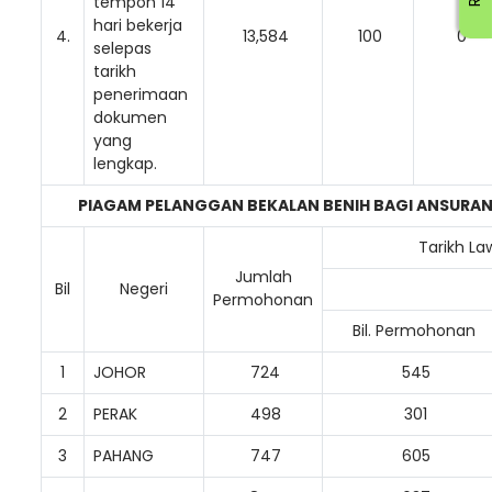
tempoh 14
hari bekerja
4.
13,584
100
0
selepas
tarikh
penerimaan
dokumen
yang
lengkap.
PIAGAM PELANGGAN BEKALAN BENIH BAGI ANSURA
Tarikh La
Jumlah
Bil
Negeri
Permohonan
Bil. Permohonan
1
JOHOR
724
545
2
PERAK
498
301
3
PAHANG
747
605