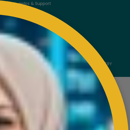
Helps & Support
Sitemap
VISITORS COUNTER
Latest Update : 05-August-2026.
COPYRIGHT RESERVED 2023 @ RUBBER INDUSTRY
SMALLHOLDERS DEVELOPMENT AUTHORITY