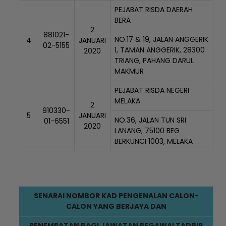
PEJABAT RISDA DAERAH
BERA
2
881021-
NO.17 & 19, JALAN ANGGERIK
4
JANUARI
02-5155
1, TAMAN ANGGERIK, 28300
2020
TRIANG, PAHANG DARUL
MAKMUR
PEJABAT RISDA NEGERI
MELAKA
2
910330-
5
JANUARI
NO.36, JALAN TUN SRI
01-6551
2020
LANANG, 75100 BEG
BERKUNCI 1003, MELAKA
SENARAI NOMBOR KAD PENGENALAN CALON-
CALON YANG BERJAYA DAN
PENEMPATAN BAGI JAWATAN PEGAWAI TADBIR