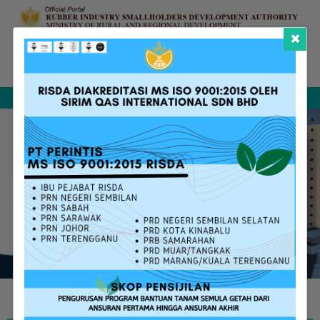
×
Complaint &
FAQ
Contact Us
Sitemap
Feedback
Search
W
E
L
C
O
M
E
T
O
T
H
E
N
E
W
O
F
F
I
C
I
A
L
P
O
R
T
A
L
O
F
R
I
S
D
A
m
o
r
e
i
n
f
o
r
m
a
t
i
v
e
a
n
d
u
s
e
r
f
r
i
e
n
d
l
y
RISDA SERVICES